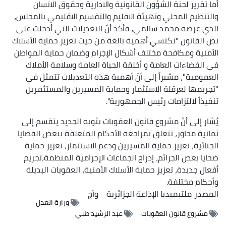
أما تقرير لجنة الشؤون القانونية والادارية وحقوق الانسان
والتنظيم المحلي وتهيئة الاقليم والتقسيم الاقليمي بالمجلس،
الذي عرضه محمد سالمي، فأكد أنّ التعديلات التي أدخلت على
نص القانون "تكتسي أهمية بالغة من حيث تعزيز حماية الأسلاك
الأمنية ومكافحة مختلف أشكال الإجرام وضمان حماية المواطن
في الفضاءات العامة و أخلقة الحياة العامة وسلامة الأملاك
العمومية"، مشيراً إلى أنّ أهمية هذه التعديلات تتمثل في
"تجريمها لعرقلة الاستثمار وحماية المسيرين والمستثمرين
تنفيذاً لالتزامات رئيس الجمهورية".
يٌشار إلى أنّ مشروع قانون العقوبات بثوبه الجديد ينقسم إلى
ثمانية محاور، تتعلق بمراجعة الأحكام المتعلقة ببعض القضايا
الجنائية، تعزيز حماية المسيرين ودعم الاستثمار، تعزيز حماية
ضحايا بعض الجرائم، إدراج الجماعات الإجرامية المنظمة،تجريم
أفعال جديدة، تعزيز حماية الأسلاك الأمنية، العقوبات البديلة
وأحكام مختلفة.
المصدر
ملتيميديا الإذاعة الجزائرية
وأج
وزارة العدل
مشروع قانون العقوبات
عبد الرشيد طبي