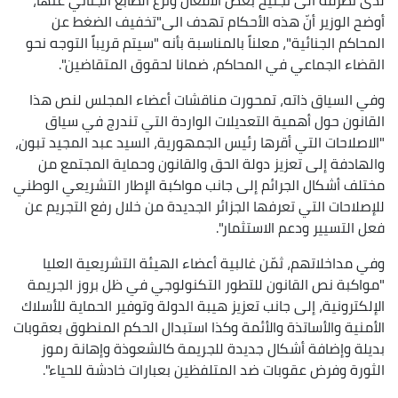
أوضح الوزير أنّ هذه الأحكام تهدف الى"تخفيف الضغط عن
المحاكم الجنائية"، معلناً بالمناسبة بأنه "سيتم قريباً التوجه نحو
القضاء الجماعي في المحاكم، ضمانا لحقوق المتقاضين".
وفي السياق ذاته، تمحورت مناقشات أعضاء المجلس لنص هذا
القانون حول أهمية التعديلات الواردة التي تندرج في سياق
"الاصلاحات التي أقرها رئيس الجمهورية، السيد عبد المجيد تبون،
والهادفة إلى تعزيز دولة الحق والقانون وحماية المجتمع من
مختلف أشكال الجرائم إلى جانب مواكبة الإطار التشريعي الوطني
للإصلاحات التي تعرفها الجزائر الجديدة من خلال رفع التجريم عن
فعل التسيير ودعم الاستثمار".
وفي مداخلاتهم، ثمّن غالبية أعضاء الهيئة التشريعية العليا
"مواكبة نص القانون للتطور التكنولوجي في ظل بروز الجريمة
الإلكترونية، إلى جانب تعزيز هيبة الدولة وتوفير الحماية للأسلاك
الأمنية والأساتذة والأئمة وكذا استبدال الحكم المنطوق بعقوبات
بديلة وإضافة أشكال جديدة للجريمة كالشعوذة وإهانة رموز
الثورة وفرض عقوبات ضد المتلفظين بعبارات خادشة للحياء".