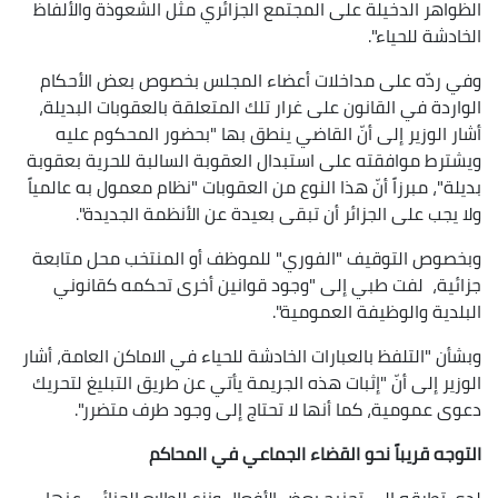
الظواهر الدخيلة على المجتمع الجزائري مثل الشعوذة والألفاظ
الخادشة للحياء".
وفي ردّه على مداخلات أعضاء المجلس بخصوص بعض الأحكام
الواردة في القانون على غرار تلك المتعلقة بالعقوبات البديلة،
أشار الوزير إلى أنّ القاضي ينطق بها "بحضور المحكوم عليه
ويشترط موافقته على استبدال العقوبة السالبة للحرية بعقوبة
بديلة"، مبرزاً أنّ هذا النوع من العقوبات "نظام معمول به عالمياً
ولا يجب على الجزائر أن تبقى بعيدة عن الأنظمة الجديدة".
وبخصوص التوقيف "الفوري" للموظف أو المنتخب محل متابعة
جزائية، لفت طبي إلى "وجود قوانين أخرى تحكمه كقانوني
البلدية والوظيفة العمومية".
وبشأن "التلفظ بالعبارات الخادشة للحياء في الاماكن العامة، أشار
الوزير إلى أنّ "إثبات هذه الجريمة يأتي عن طريق التبليغ لتحريك
دعوى عمومية، كما أنها لا تحتاج إلى وجود طرف متضرر".
التوجه قريباً نحو القضاء الجماعي في المحاكم
لدى تطرقه الى تجنيح بعض الأفعال ونزع الطابع الجنائي عنها،