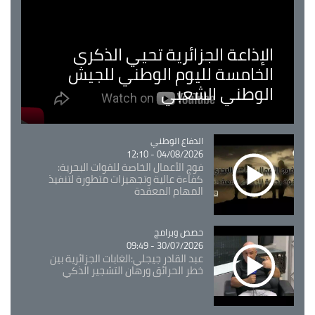
الإذاعة الجزائرية تحيي الذكرى
الخامسة لليوم الوطني للجيش
الوطني الشعبي
Catégorie
الدفاع الوطني
04/08/2026 - 12:10
فوج الأعمال الخاصة للقوات البحرية:
كفاءة عالية وتجهيزات متطورة لتنفيذ
المهام المعقدة
Catégorie
حصص وبرامج
30/07/2026 - 09:49
عبد القادر جيجلي:الغابات الجزائرية بين
خطر الحرائق ورهان التشجير الذكي