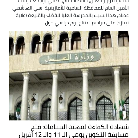
سيشرف وزير العدل, حافظ الأختام, لطفي بوجمعة رفقة
الأمين العام للمحافظة السامية للأمازيغية, سي الهاشمي
عصاد, هذا السبت بالمدرسة العليا للقضاء بالقليعة (ولاية
تيبازة) على مراسم افتتاح يوم دراسي حول ...
شهادة الكفاءة لمهنة المحاماة: فتح
مسابقة التكوين يومي الـ 11 والـ 12 أفريل