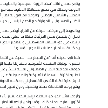
وتابع حمدان قائلا "هذه الرؤية السياسية والدبلوما
الدولية وكذلك في جميع علاقاتها الدبلوماسية مع د
المجلس الشعبي الوطني والوفد المرافق له نهار أمس 
الكيان الصهيوني بالموازاة مع الدعم الإنساني من خل
وبالعودة إلى موقف الحركة من القرار، أوضح حمدان 
نأمل أن يتضمن بعض الجزئيات منها ما تعلق بمدة قر
ترتكب في حق الشعب الفلسطيني والتهجير الذي يتع
بإمكانية استمرار عمليات التهجير القسري".
كما تابع حديثه أنه "من المبكر جدا الحديث عن انتص
تخسره الولايات المتحدة الأميركية باعتبارها حليفا 
موقف يجد فيه الكيان الصهيوني نفسه بشكل غير م
تاريخ بداية نكبة الشعب الفلسطيني وعكسه الموقف
وهو يوجه الاتهامات جملة وتفصيلا ودون تمييز لجميع
وأردف قائلا "نحن من الناجية الإستراتيجية نعتبر ب
أكتوبر الفارط، ومنذ ذلك الوقت ونحن نراكم الانتصارا
بها المقاومة المعركة على الأرض لما كان الرأي العا