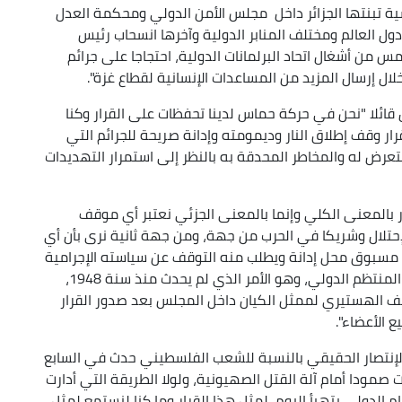
سية تبنتها الجزائر داخل مجلس الأمن الدولي ومحكمة العدل
ول العالم ومختلف المنابر الدولية وآخرها انسحاب رئيس
من أشغال اتحاد البرلمانات الدولية، احتجاجا على جرائم
ال إرسال المزيد من المساعدات الإنسانية لقطاع غزة".
قائلا "نحن في حركة حماس لدينا تحفظات على القرار وكنا
ار وقف إطلاق النار وديمومته وإدانة صريحة للجرائم التي
رض له والمخاطر المحدقة به بالنظر إلى استمرار التهديدات
ار بالمعنى الكلي وإنما بالمعنى الجزئي نعتبر أي موقف
للإحتلال وشريكا في الحرب من جهة، ومن جهة ثانية نرى بأن أي
سبوق محل إدانة ويطلب منه التوقف عن سياسته الإجرامية
نعتبره اختراقا للهيمنة الأميركية والصهيونية على المنتظم الدولي، وهو الأمر الذي لم يحدث منذ سنة 1948،
 الهستيري لممثل الكيان داخل المجلس بعد صدور القرار
 الأعضاء".
أن الإنتصار الحقيقي بالنسبة للشعب الفلسطيني حدث في السابع
ت صمودا أمام آلة القتل الصهيونية، ولولا الطريقة التي أدارت
م الدولي يتهيأ اليوم لمثل هذا القرار وما كنا لنستمع لمثل