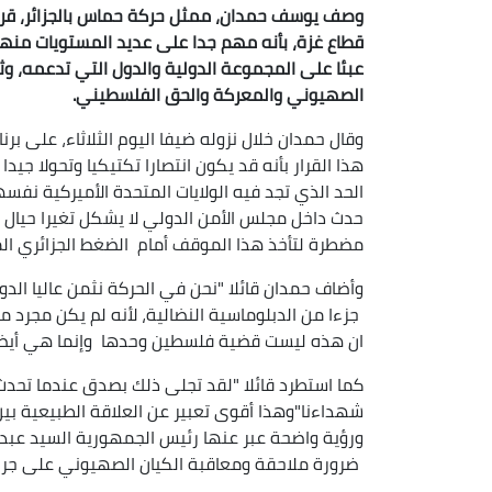
وصف يوسف حمدان، ممثل حركة حماس بالجزائر، قرار
قطاع غزة، بأنه مهم جدا على عديد المستويات منها أو
عبئا على المجموعة الدولية والدول التي تدعمه، وثال
الصهيوني والمعركة والحق الفلسطيني.
وقال حمدان خلال نزوله ضيفا اليوم الثلاثاء، على برنا
هذا القرار بأنه قد يكون انتصارا تكتيكيا وتحولا جي
الحد الذي تجد فيه الولايات المتحدة الأميركية نفسه
حدث داخل مجلس الأمن الدولي لا يشكل تغيرا حيال ا
مضطرة لتأخذ هذا الموقف أمام الضغط الجزائري ال
وأضاف حمدان قائلا "نحن في الحركة نثمن عاليا الدو
جزءا من الدبلوماسية النضالية، لأنه لم يكن مجرد مس
ان هذه ليست قضية فلسطين وحدها وإنما هي أيضا ق
كما استطرد قائلا "لقد تجلى ذلك بصدق عندما تحدث
شهداءنا"وهذا أقوى تعبير عن العلاقة الطبيعية ب
ورؤية واضحة عبر عنها رئيس الجمهورية السيد عبد 
ضرورة ملاحقة ومعاقبة الكيان الصهيوني على جرائم