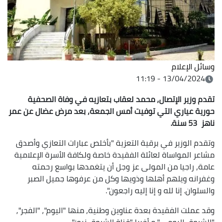
وسائل الإعلام
13/04/2024 - 11:19
تقدم وزير الإتصال, محمد لعقاب بتعازيه في وفاة الصحفية
حورية عياري التي توفيت أمس الجمعة, بعد مرض عضال عن عمر
ناهز 53 سنة.
وتقدم الوزير في برقية التعزية "بأخلص عبارات التعازي وأصدق
مشاعر المواساة لعائلة الفقيدة خاصة ولكافة الأسرة الإعلامية
عامة, راجيا من المولى عز وجل أن يتغمدها بواسع رحمته
وغفرانه ويلهم أهلها وذويها وكل من عرفوها جميل الصبر
والسلوان. إنا لله و إنا إليه راجعون".
وقد عملت الفقيدة بعدة عناوين وطنية, منها "اليوم", "الفجر",
"الشروق اليومي" و أخيرا "قناة الشروق نيوز".