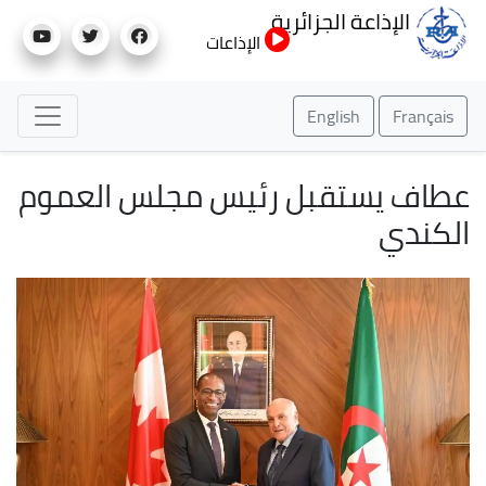
تجاوز
الإذاعة الجزائرية
إلى
الإذاعات
المحتوى
الرئيسي
English
Français
عطاف يستقبل رئيس مجلس العموم
الكندي