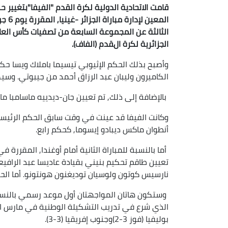
قامت الاتحادية الدولية لكرة القدم "الفيفا"بتغيير
المعي
الجزائرية لكرة القدم (الفاف).
وأصبح بذلك الحكم الإثيوبي تيسيما باملاك ويسا ح
الكاميرون وليبان عبد الرزاق أحمد من جيبوتي. وس
بالإضافة إلى ذلك, تم تعيين جان-ديدييه ماسامبا م
وكانت الفيفا قد عينت في وقت سابق الحكم الرئيسي 
أنطوان ماكس ديبادو إيسوما, كحكم رابع.
تعيين طاقم تحكيم بنيني بقيادة عاديسا عبد الراف
نارسيس كوتون ولوسيان توديغنون هونتونو. أما الحك
وستكون هاتان المواجهتان أول موعد رسمي بالنسبة
بوليفيا (فوز 3-2)وجنوب إفريقيا (3-3).