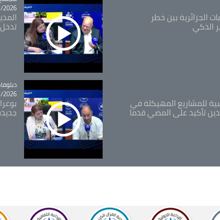
26 - 10:18
ات الجزائرية بين خطر
ر الذكي
تدخل 
tégorie
دبلوما
26 - 11:46
اسية للمشاريع المهيكلة في
بوغرا
دين تأكيد على المضي قدما
جديدة