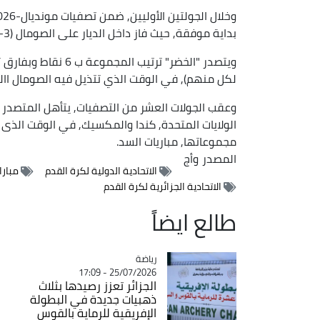
بداية موفقة, حيث فاز داخل الديار على الصومال (3-1) وخارج القواعد أمام الموزمبيق (2-0).
لكل منهم), في الوقت الذي تتذيل فيه الصومال االت
الولايات المتحدة, كندا والمكسيك, في الوقت الذى 
مجموعاتها, مباريات السد.
المصدر
وأج
الاتحادية الدولية لكرة القدم
مباراة
الاتحادية الجزائرية لكرة القدم
طالع ايضاً
رياضة
Catégorie
25/07/2026 - 17:09
الجزائر تعزز رصيدها بثلاث
ذهبيات جديدة في البطولة
الإفريقية للرماية بالقوس