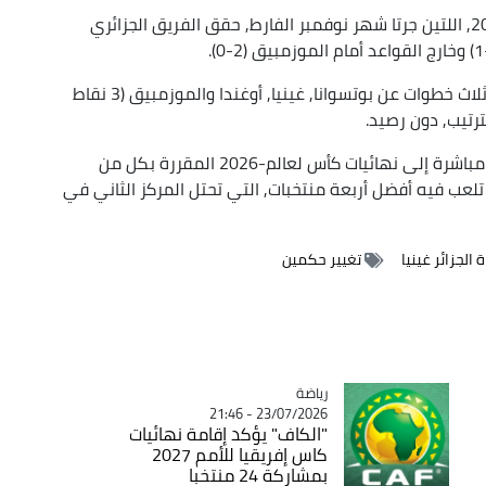
وخلال الجولتين الأوليين, ضمن تصفيات مونديال-2026, اللتين جرتا شهر نوفمبر الفارط, حقق الفريق الجزائري
ويتصدر "الخضر" ترتيب المجموعة ب 6 نقاط وبفارق ثلاث خطوات عن بوتسوانا, غينيا, أوغندا والموزمبيق (3 نقاط
رتيب, دون رصيد.
وعقب الجولات العشر من التصفيات, يتأهل المتصدر مباشرة إلى نهائيات كأس لعالم-2026 المقررة بكل من
تلعب فيه أفضل أربعة منتخبات, التي تحتل المركز الثاني في
 الجزائر غينيا
تغيير حكمين
رياضة
Catégorie
23/07/2026 - 21:46
"الكاف" يؤكد إقامة نهائيات
كاس إفريقيا للأمم 2027
بمشاركة 24 منتخبا