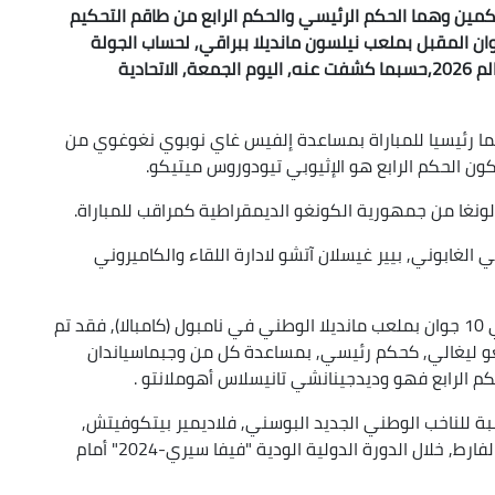
 حكمين وهما الحكم الرئيسي والحكم الرابع من طاقم التحكيم
ن لإدارة مباراة الجزائر -غينيا, المقررة يوم 6 جوان المقبل بملعب نيلسون مانديلا ببراقي, لحساب الجولة
الثالثة عن المجموعة السابعة من تصفيات كأس العالم 2026,حسبما كشفت عنه, اليوم الجمعة, الاتحادية
كما رئيسيا للمباراة بمساعدة إلفيس غاي نوبوي نغوغوي من
يكون الحكم الرابع هو الإثيوبي تيودوروس ميتيكو.
الونغا من جمهورية الكونغو الديمقراطية كمراقب للمباراة.
الغابوني, بيير غيسلان آتشو لادارة اللقاء والكاميروني
أما بالنسبة للمباراة الثانية أمام أوغندا, المقررة في 10 جوان بملعب مانديلا الوطني في نامبول (كامبالا), فقد تم
يعو ليغالي, كحكم رئيسي, بمساعدة كل من وجبماسياندان
م الرابع فهو وديدجينانشي تانيسلاس أهوملانتو .
 للناخب الوطني الجديد البوسني, فلاديمير بيتكوفيتش,
الذي شرع في تدريب التشكيلة الوطنية في مارس الفارط, خلال الدورة الدولية الودية "فيفا سيري-2024" أمام