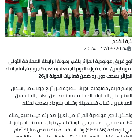
كرة القدم
17/05/2024 - 20:24
توج فريق مولودية الجزائر بلقب بطولة الرابطة المحترفة الأولى
''موبيليس'', عقب فوزه اليوم الجمعة بملعب 5 جويلية, أمام اتحاد
الجزائر بهدف دون رد ضمن فعاليات الجولة ال26.
ورسم فريق مولودية الجزائر تتويجه قبل أربع جولات من اسدال
الستار على البطولة المحلية, مستفيدا من تعادل الملاحقين
المباشرين, شباب قسنطينة وشباب بلوزداد بهدف لمثله.
وتمكن نادي مولودية الجزائر من تعزيز صدارته حيث أصبح يملك
60 نقطة في رصيده, في الوقت الذي يتواجد فيه شباب بلوزداد
في الوصافة (46 نقطة) وشباب قسنطينة (ناقص مباراة أمام
اتحاد الجزائر) في الصف الثالث (45 نقطة). حتى في حالة فوز