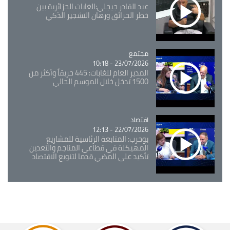
عبد القادر جيجلي:الغابات الجزائرية بين
خطر الحرائق ورهان التشجير الذكي
مجتمع
Catégorie
23/07/2026 - 10:18
المدير العام للغابات: 445 حريقاً وأكثر من
1500 تدخل خلال الموسم الحالي
اقتصاد
Catégorie
22/07/2026 - 12:13
بوحرب: المتابعة الرئاسية للمشاريع
المهيكلة في قطاعي المناجم والتعدين
تأكيد على المضي قدما لتنويع الاقتصاد