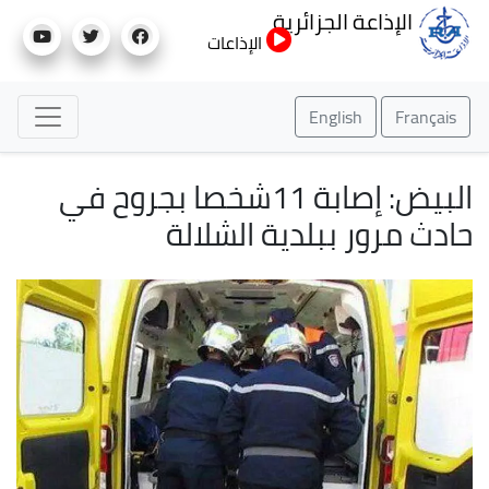
تجاوز
الإذاعة الجزائرية
إلى
الإذاعات
المحتوى
الرئيسي
English
Français
البيض: إصابة 11شخصا بجروح في
حادث مرور ببلدية الشلالة