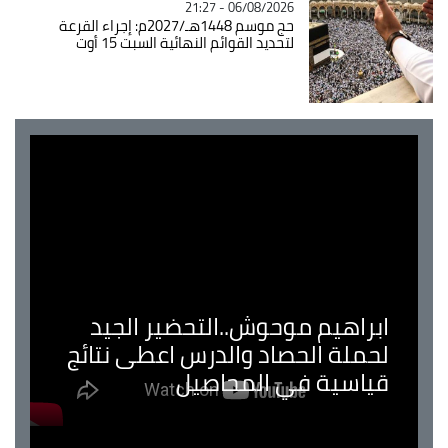
06/08/2026 - 21:27
حج موسم 1448هـ/2027م: إجراء القرعة
لتحديد القوائم النهائية السبت 15 أوت
ابراهيم موحوش..التحضير الجيد
لحملة الحصاد والدرس اعطى نتائج
قياسية في المحاصيل