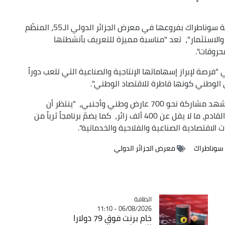
مشاركة سوناطراك بفروعها في معرض الجزائر الدولي الـ55، المنظّم
الاستثمار"، تعد "مناسبة مميزة للتعريف بأنشطتها
حروقات".
صة لإبراز إسهاماتها الإنتاجية والصناعية التي تلعب دوراً
ي الوطني كونها قاطرة للاقتصاد الوطني".
وأشار المجمع في بيانه إلى أنّ هذا المعرض الذي يشهد مشاركة نحو 700 عارض وطني وأجنبي، "ينتظر أن
تستقطب خلال فعالياته المتواصلة إلى غاية السبت القادم، ما لا يقل عن 400 ألف زائر، كما يضمّ برنامجاً ثرياً من
الاقتصادية الصناعية والفلاحية والخدماتية".
سوناطراك
معرض الجزائر الدولي
الطاقة
Catégorie
06/08/2026 - 11:10
خام برنت فوق 79 دولارا