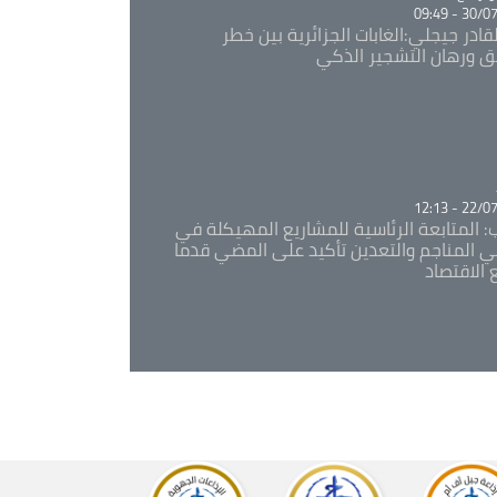
30/07/20
قادر جيجلي:الغابات الجزائرية بين خطر
ئق ورهان التشجير الذكي
Ca
22/07/20
: المتابعة الرئاسية للمشاريع المهيكلة في
 المناجم والتعدين تأكيد على المضي قدما
 الاقتصاد