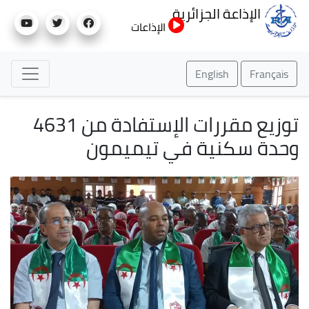
تجاوز
الإذاعة الجزائرية
إلى
الإذاعات
المحتوى
الرئيسي
English
Français
توزيع مقررات الإستفادة من 4631
وحدة سكنية في تيميمون