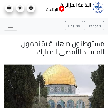
تجاوز
الإذاعة الجزائرية
إلى
الإذاعات
المحتوى
الرئيسي
English
Français
مستوطنون صهاينة يقتحمون
المسجد الأقصى المبارك