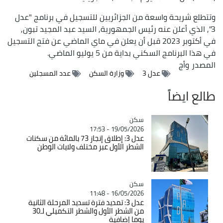
وتتطلع شريحة واسعة من الجزائريين للتسجيل في برنامج "عدل
3", الذي أعلن عنه رئيس الجمهورية, السيد عبد المجيد تبون,
في أكتوبر 2023 قبل أن يعلن في ماي الماضي عن فتح التسجيل
في هذا البرنامج السكني بداية من 5 يوليو الماضي.
المصدر
وأج
عدل 3
وزارة السكن
عدد المسجلين
طالع ايضاً
سكن
Catégorie
19/05/2026 - 17:53
عدل 3: إطلاق إنجاز 73 بالمائة من سكنات
الشطر الأول عبر مختلف ولايات الوطن
سكن
Catégorie
16/05/2026 - 11:48
عدل 3: تمديد فترة تسديد المرحلة الثانية
من الشطر الأول والشطر التكميلي لـ30
يوما إضافية