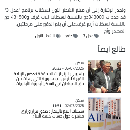
وتجدر الإشارة إلى أن مبلغ الشطر الأول لسكنات برنامج "عدل 3"
قد حدد ب 343000دج بالنسبة لسكنات ثلاث غرف و431500 دج
بالنسبة لسكنات أربع غرف،على أن يتم الدفع على مرحلتين.
المصدر
وأج
عدل 3
دفع
الشطر الأول
طالع ايضاً
سكن
Catégorie
05/07/2026 - 20:32
بلعريبي: الإنجازات المحققة تعكس الإرادة
القوية لرئيس الجمهورية التي جعلت من
حق المواطن في السكن أولوية الأولويات
سكن
Catégorie
02/07/2026 - 11:51
سكنات البيع بالإيجار : صدور قرار وزاري
مشترك حول حساب كلفة البناء