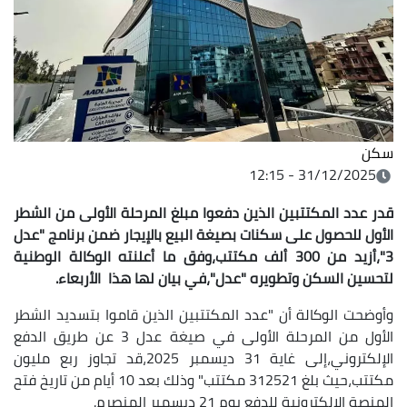
سكن
31/12/2025 - 12:15
قدر عدد المكتتبين الذين دفعوا مبلغ المرحلة الأولى من الشطر
الأول للحصول على سكنات بصيغة البيع بالإيجار ضمن برنامج "عدل
3"،أزيد من 300 ألف مكتتب،وفق ما أعلنته الوكالة الوطنية
لتحسين السكن وتطويره "عدل"،في بيان لها هذا الأربعاء.
وأوضحت الوكالة أن "عدد المكتتبين الذين قاموا بتسديد الشطر
الأول من المرحلة الأولى في صيغة عدل 3 عن طريق الدفع
الإلكتروني،إلى غاية 31 ديسمبر 2025،قد تجاوز ربع مليون
مكتتب،حيث بلغ 312521 مكتتب" وذلك بعد 10 أيام من تاريخ فتح
المنصة الإلكترونية للدفع يوم 21 ديسمبر المنصرم.