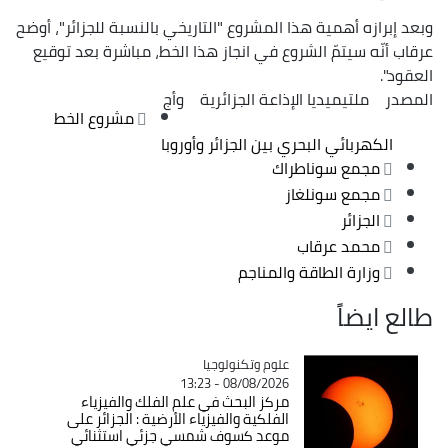
وبعد إبرازه أهمية هذا المشروع "التاريخي بالنسبة للجزائر"، أوضح
عرقاب أنّه سيتمّ الشروع في انجاز هذا الخط، مباشرة بعد توقيع
العقود".
المصدر
ملتيميديا الإذاعة الجزائرية
وأج
مشروع الخط
الكهربائي البحري بين الجزائر وأوروبا
مجمع سوناطراك
مجمع سونلغاز
الجزائر
محمد عرقاب
وزارة الطاقة والمناجم
طالع ايضاً
Catégorie
علوم وتكنولوجيا
08/08/2026 - 13:23
مركز البحث في علم الفلك والفيزياء
الفلكية والفيزياء الأرضية : الجزائر على
موعد كسوف شمسي جزئي استثنائي