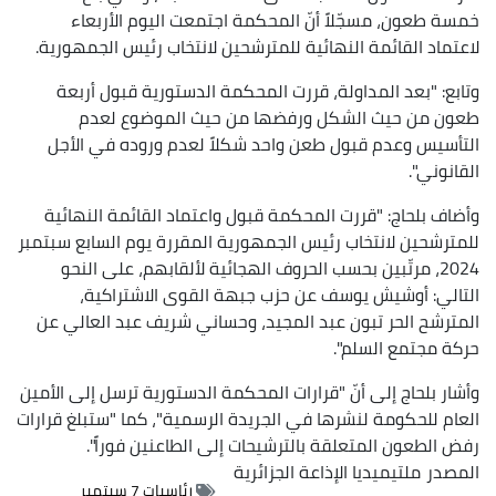
خمسة طعون، مسجّلاً أنّ المحكمة اجتمعت اليوم الأربعاء
لاعتماد القائمة النهائية للمترشحين لانتخاب رئيس الجمهورية.
وتابع: "بعد المداولة، قررت المحكمة الدستورية قبول أربعة
طعون من حيث الشكل ورفضها من حيث الموضوع لعدم
التأسيس وعدم قبول طعن واحد شكلاً لعدم وروده في الأجل
القانوني".
وأضاف بلحاج: "قررت المحكمة قبول واعتماد القائمة النهائية
للمترشحين لانتخاب رئيس الجمهورية المقررة يوم السابع سبتمبر
2024، مرتّبين بحسب الحروف الهجائية لألقابهم، على النحو
التالي: أوشيش يوسف عن حزب جبهة القوى الاشتراكية،
المترشح الحر تبون عبد المجيد، وحساني شريف عبد العالي عن
حركة مجتمع السلم".
وأشار بلحاج إلى أنّ "قرارات المحكمة الدستورية ترسل إلى الأمين
العام للحكومة لنشرها في الجريدة الرسمية"، كما "ستبلغ قرارات
رفض الطعون المتعلقة بالترشيحات إلى الطاعنين فوراً".
المصدر
ملتيميديا الإذاعة الجزائرية
رئاسيات 7 سبتمبر