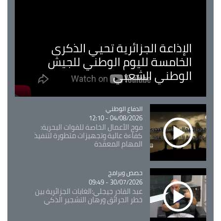
الإذاعة الجزائرية تحيي الذكرى
الخامسة لليوم الوطني للجيش
الوطني الشعبي
Catégorie
الدفاع الوطني
04/08/2026 - 12:10
فوج الأعمال الخاصة للقوات البحرية:
كفاءة عالية وتجهيزات متطورة لتنفيذ
المهام المعقدة
Catégorie
حصص وبرامج
30/07/2026 - 09:49
عبد القادر جيجلي:الغابات الجزائرية بين
خطر الحرائق ورهان التشجير الذكي