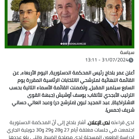
سياسة
31/07/2024 - 13:11
أعلن عمر بلحاج رئيس
المحكمة الدستورية، اليوم الأربعاء، عن
القائمة النهائية لمترشحي ال
انتخابات الرئاسية المقررة يوم
السابع سبتمبر المقبل، وتضمنت القائمة الأسماء
التالية بحسب
الترتيب الأبجدي للألقاب: يوسف أوشيش (جبهة القوى
الاشتراكية)، عبد المجيد تبون (مترشح حر) وعبد العالي حساني
شريف (حمس).
لدى قراءته
نص الإعلان
، أشار بلحاج إلى أنّ المحكمة الدستورية
اجتمعت في جلسات مغلقة أيام 27 و28 و29 و30 جويلية الجاري
لدراسة الطعون المسجلة لدى مصلحة الضبط، والتي بلغ عددها