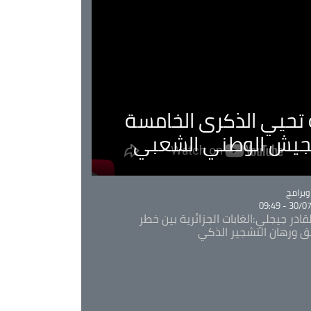
ية تحيي الذكرى الخامسة
لجيش الوطني الشعبي
Ca
برامج
30/07/20
قادر جيجلي:الغابات الجزائرية بين خطر
ئق ورهان التشجير الذكي