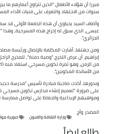
سنوات من الاجتهاد والتعرف على فنيات الأداء المس
وأضاف السيد يحياوي أن هذه الدفعة الأولى قد سميت ب
عيسى، الذي سبق له إخراج هذه المسرحية، وهذا "ت
الجزائري".
ومن جهتها، أشارت المكلفة بالإتصال ورئيسة مصلحة
إبراهيم، أن عرض التخرج "وصية دمنة"، للمخرج الرا
من الأساتذة المكونين".
وبدورها، أكدت صاحبة مبادرة تأسيس "مدرسة حديدوان
على ضرورة "تعميم إنشاء مدارس تكوين مسرحي خا
ومواهبهم الإبداعية والحفاظ على تواصل ممارسة ا
المصدر
وأج
وزارة الثقافة والفنون
صورية مول
طالع ايضاً