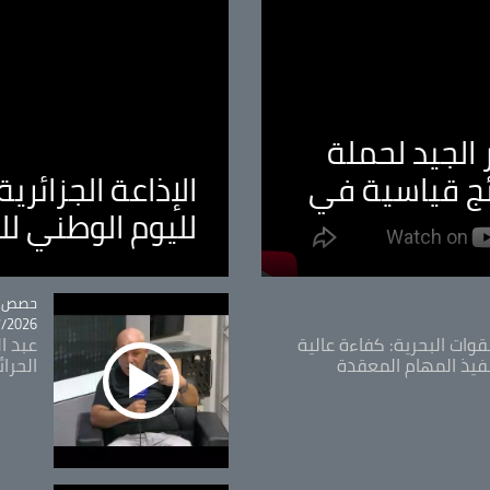
الجيد لحملة
ئج قياسية في
الإذاعة الجزائر
لليوم الوطني ل
tégorie
حصص و
26 - 09:49
قوات البحرية: كفاءة عالية
عبد ال
فيذ المهام المعقدة
الحرا