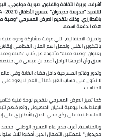
أشرفت وزيرة الثقافة والفنون، صورية مولوجي، اليوم
باشطارزي، وذلك بتقديم العرض المسرحي "وصية دمن
هذه الدفعة اسمه.
وتميزت الاحتفالية، التي عرفت مشاركة وجوه فنية و
بالتكوين الفني وتحمل اسم الفنان الفكاهي إيقاش
بعنوان "وصية دمنة" مأخوذة عن كتاب "كليلة ودمنة
سبق وأن أخرجها الراحل أحمد بن عيسى في منتصف 
وتدور وقائع المسرحية داخل فضاء الغابة وفي عالم 
لا تكون على حساب الغير كما أن الغدر لا يعود على ص
المناسب.
كما تميز العرض المسرحي بتقديم لوحة فنية ختامي
الإعتداءات اليومية للكيان الصهيوني وتعرضهم لأبشع 
الفلسطينية على ركح محي الدين باشطارزي على إيق
وبالمناسبة، أعرب مدير عام المسرح الوطني، محمد ي
حديدوان" للممثلين الأطفال الذين أمضوا ثلاث سنوا