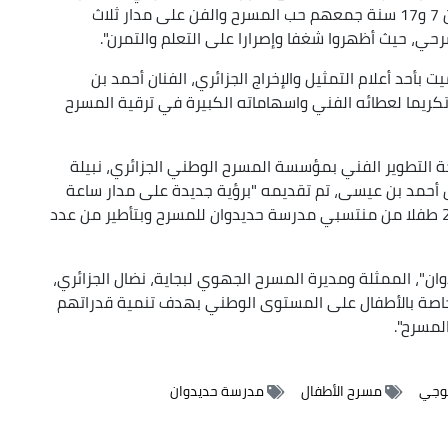
مبرزا أن هؤلاء الأطفال "الذين تتراوح أعمارهم ما بين 7 و17 سنة جمعهم حب المسرح والفن على مدار ثلاث
رحي، حيث أظهروا شغفا وإصرارا على التعلم والتمرن".
أحد أعلام التمثيل والإخراج الجزائري، الفنان أحمد بن
كريما لعطائه الفني واسهاماته الكبيرة في ترقية المسرح
 التطوير الفني بمؤسسة المسرح الوطني الجزائري، نبيلة
حل أحمد بن عيسى، تم تقديمه "برؤية جديدة على مدار ساعة
من الزمن، وهو ثمرة تكوين مسرحي استفاد منه 20 طفلا من منتسبي مدرسة حديدوان للمسرح وبتأطير من عدد
"، الممثلة ومديرة المسرح الجهوي لبجاية، نضال الجزائري،
صة بالأطفال على المستوى الوطني بهدف تنمية قدراتهم
لمسرح".
وجي
مسرح الأطفال
مدرسة حديدوان