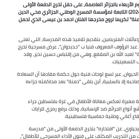
 الأربعاء بالجزائر العاصمة، على حفل تخرج الدفعة الأولى
لتلاميذ "مدرسة حديدوان" لمسرح الأطفال (2021- 2024) التابعة لمؤسسة المسرح الوطني الجزائري محي الدين
ة" تكريما لروح مخرجها الفنان احمد بن عيسى الذي تحمل
عائلات المتربصين، بتقديم تلاميذ هذه المدرسة، التي تعنى
 عبد الرؤوف المعروف فنيا ب "حديدوان"، عرض مسرحية تخرج
" لعبد الله بن المقفع، وهي من إقتباس حسين نذير، وقد
التسعينيات.
الحيوان، عبر تسع لوحات فنية حول حكمة مفادها أن السعادة
احبه إلا بالسلبية، أين يلقى "دمنة" بعد محاكمته جزاءه
ة معبرة تعكس معاناة الأطفال في غزة بفلسطين جراء
أنواع الجرائم ضد الإنسانية، وذلك برفع رمزي للرايات
اع أغاني وطنية حماسية فلسطينية.
حياوي، عن "افتخاره" بتخرج الدفعة الأولى من "مدرسة
ت من التدريب المكثف على فنون الأداء المسرحي للأطفال"،