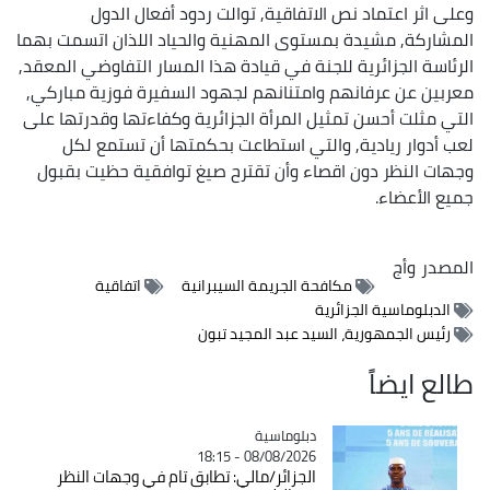
وعلى اثر اعتماد نص الاتفاقية, توالت ردود أفعال الدول
المشاركة, مشيدة بمستوى المهنية والحياد اللذان اتسمت بهما
الرئاسة الجزائرية للجنة في قيادة هذا المسار التفاوضي المعقد,
معربين عن عرفانهم وامتنانهم لجهود السفيرة فوزية مباركي,
التي مثلت أحسن تمثيل المرأة الجزائرية وكفاءتها وقدرتها على
لعب أدوار ريادية, والتي استطاعت بحكمتها أن تستمع لكل
وجهات النظر دون اقصاء وأن تقترح صيغ توافقية حظيت بقبول
جميع الأعضاء.
المصدر
وأج
مكافحة الجريمة السيبرانية
اتفاقية
الدبلوماسية الجزائرية
رئيس الجمهورية، السيد عبد المجيد تبون
طالع ايضاً
Catégorie
دبلوماسية
08/08/2026 - 18:15
الجزائر/مالي: تطابق تام في وجهات النظر