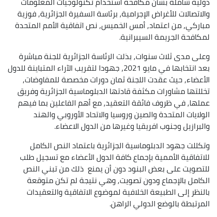
دولية شاملة بشأن مكافحة استخدام تكنولوجيات المعلومات
والاتصالات للأغراض الإجرامية, برئاسة السفيرة الجزائرية, فوزية
مباركي, من اعتماد, أمس الخميس, نص اتفاقية الأمم المتحدة
لمكافحة الجريمة السيبرانية.
وعلى مدى ثلاث سنوات, بذلت الرئاسة الجزائرية للجنة مباشرة
بعد انتخابها في مايو 2021, جهودا لتقريب الآراء المتباينة للدول
الأعضاء, حيث عقدت اللجنة ثمان دورات مخصصة للمفاوضات,
تخللتها مشاورات مكثفة قادتها الدبلوماسية الجزائرية وفريق
عملها, في ظروف فائقة التعقيد, مع أهم الفاعلين بما فيهم
الولايات المتحدة والصين وروسيا والاتحاد الأوروبي والهند
والبرازيل وجنوب افريقيا وغيرها من الدول الاعضاء.
وتكللت جهود الدبلوماسية الجزائرية باعتماد النص الكامل
للاتفاقية الأممية بإجماع كافة الدول الأعضاء مع تسجيل طلب
للتصويت على بعض البنود دون أن يمنع ذلك من تبني النص
الكامل بالإجماع ودون تصويت, وهي نتيجة لم تكن متوقعة
بالنظر إلى الطبيعة الخلافية لموضوع الاتفاقية والتعقيدات
المرتبطة بالوضع الدولي الراهن.