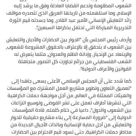
الشعوب المظلومة وتدعم القضايا العادلة وفق ما يرشد إليه
الإسلام، وما استلهمته من تاريخها العريق الذي تتصدره مواقف
رائد التعايش الإنساني الأمير عبد القادر، وما جسدته قيم الثورة
التحريرية المباركة التي تحتفل بذكراها السبعين".
وأردف رئيس المجلس بأن "الحوار بين الحضارات والأديان والتعايش
بين الشعوب لا يتحقق إلا بالإعتراف بالحقوق المشروعة للشعوب،
والإبتعاد عن الإنحياز، وإدانة الظلم والعدوان، مثلما يتعرض له
الشعب الفلسطيني من جرائم تجاوزت كل التصور، متجاهلة
القوانين والأعراف الدولية".
كما شدد على أن المجلس الإسلامي الأعلى يسعى جاهدا إلى
"تعميق التعاون وتطوير مشاريع العمل المشترك مع المؤسسات
والهيئات الممثلة في العالم، من أجل مواجهة حملات الكراهية
التي تنشرها أطراف تعمل على نشر الفوضى وتوسيع النزاعات
بين الشعوب والدول"، داعيا في ختام كلمته، قادة المؤسسات
الدولية إلى "ضرورة المسارعة إلى بناء مشاريع حقيقية للحوار
والتعايش، من أجل حماية الإنسانية وبالذات الأجيال الجديدة من
مخاطر حملات الكراهية، حتى تسود قيم الاحترام بين الحضارات