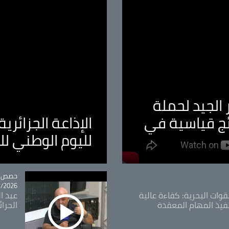
الجيد لحملة
ئج قياسية في
الإذاعة الجزائر
لليوم الوطني ل
tégorie
حصص و
26 - 09:49
قوات البحرية: كفاءة عالية
عبد ال
فيذ المهام المعقدة
الحرا