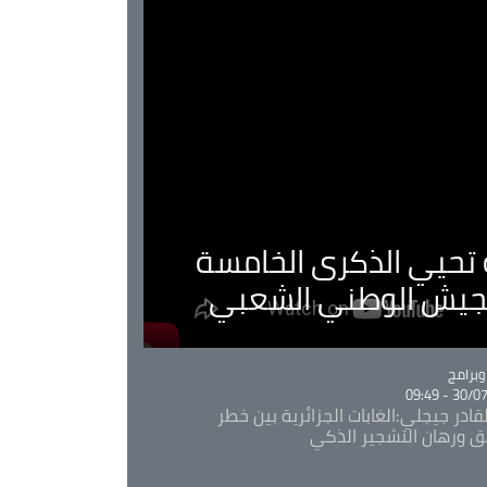
ية تحيي الذكرى الخامسة
لجيش الوطني الشعبي
Ca
برامج
30/07/20
قادر جيجلي:الغابات الجزائرية بين خطر
ئق ورهان التشجير الذكي