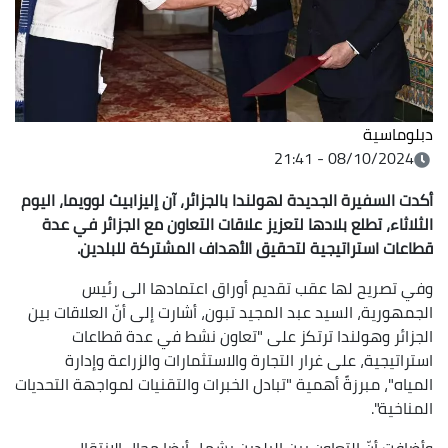
دبلوماسية
08/10/2024 - 21:41
أكدت السفيرة الجديدة لهولندا بالجزائر، آن إليزابيث لوويما، اليوم
الثلاثاء، تطلع بلادها لتعزيز علاقات التعاون مع الجزائر في عدة
قطاعات استراتيجية لتحقيق الأهداف المشتركة للبلدين.
وفي تصريح لها عقب تقديم أوراق اعتمادها الى رئيس
الجمهورية، السيد عبد المجيد تبون، أشارت إلى أنّ العلاقات بين
الجزائر وهولندا ترتكز على "تعاون نشط في عدة قطاعات
استراتيجية، على غرار التجارة والاستثمارات والزراعة وإدارة
المياه"، مبرزةً أهمية "تبادل الخبرات والتقنيات لمواجهة التحديات
المناخية".
وأضافت أنّ التعاون بين البلدين يشمل أيضا مجال الانتقال