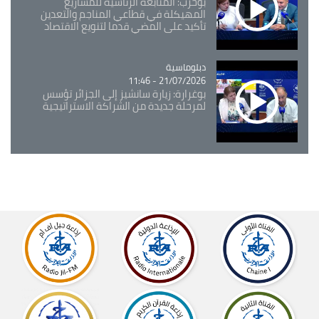
بوحرب: المتابعة الرئاسية للمشاريع
المهيكلة في قطاعي المناجم والتعدين
تأكيد على المضي قدما لتنويع الاقتصاد
Catégorie
دبلوماسية
21/07/2026 - 11:46
بوغرارة: زيارة سانشيز إلى الجزائر تؤسس
لمرحلة جديدة من الشراكة الاستراتيجية