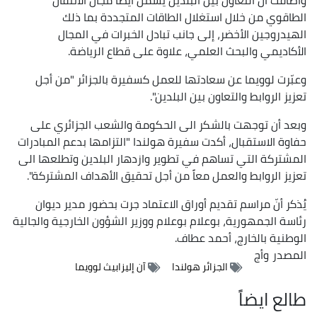
الطاقوي من خلال استغلال الطاقات المتجددة بما ذلك
الهيدروجين الأخضر، إلى جانب تبادل الخبرات في المجال
الأكاديمي والبحث العلمي، علاوة على قطاع الرياضة.
وعبّرت لوويما عن سعادتها للعمل كسفيرة بالجزائر "من أجل
تعزيز الروابط والتعاون بين البلدين".
وبعد أن توجهت بالشكر الى الحكومة والشعب الجزائري على
حفاوة الاستقبال، أكدت سفيرة هولندا "التزامها بدعم المبادرات
المشتركة التي تساهم في تطوير وازدهار البلدين وتطلعها الى
تعزيز الروابط والعمل معاً من أجل تحقيق الأهداف المشتركة".
يُذكر أنّ مراسم تقديم أوراق الاعتماد جرت بحضور مدير ديوان
رئاسة الجمهورية، بوعلام بوعلام ووزير الشؤون الخارجية والجالية
الوطنية بالخارج، أحمد عطاف.
المصدر
وأج
الجزائر هولندا
آن إليزابيث لوويما
طالع ايضاً