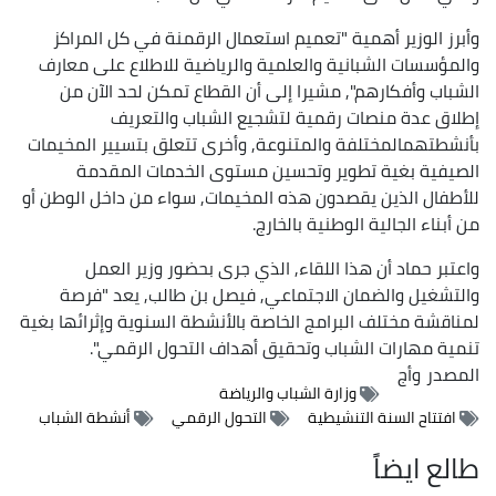
وأبرز الوزير أهمية "تعميم استعمال الرقمنة في كل المراكز
والمؤسسات الشبانية والعلمية والرياضية للاطلاع على معارف
الشباب وأفكارهم", مشيرا إلى أن القطاع تمكن لحد الآن من
إطلاق عدة منصات رقمية لتشجيع الشباب والتعريف
بأنشطتهمالمختلفة والمتنوعة, وأخرى تتعلق بتسيير المخيمات
الصيفية بغية تطوير وتحسين مستوى الخدمات المقدمة
للأطفال الذين يقصدون هذه المخيمات, سواء من داخل الوطن أو
من أبناء الجالية الوطنية بالخارج.
واعتبر حماد أن هذا اللقاء, الذي جرى بحضور وزير العمل
والتشغيل والضمان الاجتماعي, فيصل بن طالب, يعد "فرصة
لمناقشة مختلف البرامج الخاصة بالأنشطة السنوية وإثرائها بغية
تنمية مهارات الشباب وتحقيق أهداف التحول الرقمي".
المصدر
وأج
وزارة الشباب والرياضة
افتتاح السنة التنشيطية
التحول الرقمي
أنشطة الشباب
طالع ايضاً