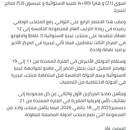
اسوي (21) و هانزا (90+4) لغينيا الاستوائية و غيبسون (53) لصالح
ليبيريا.
وعقب هذا الانتصار الرابع على التوالي، رفع المنتخب الوطني
رصيده في ريادة الترتيب العام للمجموعة الخامسة إلى 12
نقطة، متقدما على منتخب غينيا الاستوائية (7 نقاط) والطوغو
في المركز الثالث بنقطتين، فيما تأتي ليبيريا في المركز الأخير
برصيد نقطة واحدة.
وستقام الجولتان الأخيرتان في الفترة الممتدة من 11 إلي 19
نوفمبر المقبل، حيث يتنقل الخضر إلي مالابو لمواجهة غينيا
الاستوائية برسم الجولة الخامسة قبل استضافة منتخب ليبيريا
في الجولة الاختتامية من التصفيات.
ويتأهل صاحبا المركزين الأول والثاني عن كل مجموعة إلى
نهائيات كأس إفريقيا المقررة في الفترة الممتدة من 21
ديسمبر2025 إلى 18 جانفي 2026، فيما يتأهل منتخب واحد من
المجموعة التي تضم منتخب الدولة المضيفة للبطولة.
المصدر
وأج