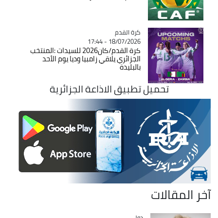
Catégorie
كرة القدم
18/07/2026 - 17:44
كرة القدم/كان2026 للسيدات :المنتخب
الجزائري يلاقي زامبيا وديا يوم الأحد
بالبليدة
تحميل تطبيق الاذاعة الجزائرية
آخر المقالات
دولي
Catégorie