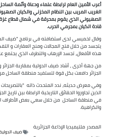
أعرب الأمين العام لرابطة علماء ودعاة وأئمة الساحل
الغريب المريب بين النظام المخزني والكيان الصهيون
الصهيوني الذي يقوم بمحرقة في شمال قطاع غزة و
قادة الكيان بمجرمي الحرب.
وقال لخميسي لدى استضافته في برنامج "ضيف الدولية"
يتجسد من خلال فتح المجالات ومنح العقارات و التف
هذه الأفعال، تجسد الإرهاب والتطرف الذي يجتمع عليه
من جهة أخرى ، أشاد ضيف الدولية بمقاربة الجزائر 
الجزائر دافعت بكل قوة لتستفيد منطقة الساحل من 
وفي معرض حديثه، ندد المتحدث ذاته "بالتصريحا
الذين تجاوزوا الحقائق التاريخية الرابطة بين تاريخ ا
في منطقة الساحل من خلال سعي بعض الأطراف الأج
والكراهية.
المصدر
ملتيميديا الإذاعة الجزائرية
ضيف الدولية