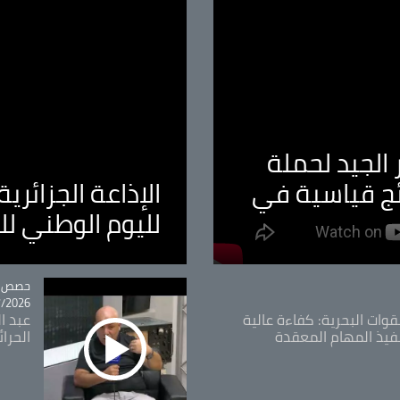
الجيد لحملة
ئج قياسية في
الإذاعة الجزائر
لليوم الوطني ل
tégorie
حصص و
26 - 09:49
قوات البحرية: كفاءة عالية
عبد ال
فيذ المهام المعقدة
الحرا