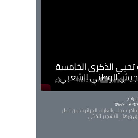
ية تحيي الذكرى الخامسة
لجيش الوطني الشعبي
Ca
برامج
30/07/20
قادر جيجلي:الغابات الجزائرية بين خطر
ئق ورهان التشجير الذكي