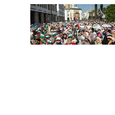
مخزن يؤسّس مؤسسة صهيونية
بوهة هذا الاثنين
زم المخزن، هذا الاثنين، الإعلان عن تأسيس ما
ى "مؤسسة درعة تافيلالت للعيش المشترك في
م"، كشكل من أشكال التطبيع مع الكيان المحتل،
خطوة أثارت استنكار الجبهة المغربية لدعم ...