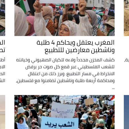
المغرب يعتقل ويحاكم 4 طلبة
ال
وناشطين معارضين للتطبيع
تط
ة،
كشف المخزن مجدداً ولاءه للكيان الصهيوني وخيانته
أطل
للشعب الفلسطيني عبر قمع كل صوت حر يرفض
الا
الانخراط في مسار التطبيع. وبرز ذلك من اعتقال
الص
ومحاكمة أربعة طلبة وناشطين تضامنوا مع فلسطين،
الش
...