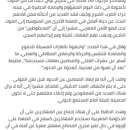
بأعجوبة في ذلك اليوم المشؤوم والإصابة الخطيرة في عينه
جراء الضرب المبرح وكيف فقد العديد من أحبائه ممن قادهم
البحث عن حياة أفضل في الضفة الأخرى من المتوسط إلى الموت
تحت قمع الأمن المغربي، مشيرا إلى أن "المحظوظين" من
الناجين وجهت لهم اتهامات ثقيلة وتم إيداعهم السجن.
وقال في هذا الصدد: "واجهونا بالغازات المسيلة للدموع
والمضادة للتنفس والحركة والرصاص المطاطي والعصي، ما
أسفر عن عشرات القتلى والمصابين بعاهات مستديمة"، مضيفا:
"بعد أن تعبوا من تعذيبنا، أبعدونا عن الحدود" .
ولفت إلى أنه تم إبعاد المصابين عن الحدود قبل نقل الموتى
حتى لا يتم اكتشاف العدد الحقيقي للضحايا، مشيرا إلى أنه لا يزال
هناك العديد من المفقودين وتم إخفاء مقتلهم حتى لا تكون
الحصيلة ثقيلة أمام المجتمع الدولي.
وشدد الحافظ على أن هناك إجماع بين المهاجرين على أن
الحكومة المغربية تستخدم المهاجرين كسلاح في الضغط على
أوروبا في حال تغير مجرى المصالح معهم، معربا عن أمله في أن