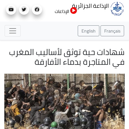
تجاوز
الإذاعة الجزائرية
إلى
الإذاعات
المحتوى
الرئيسي
English
Français
شهادات حية توثق لأساليب المغرب
في المتاجرة بدماء الأفارقة