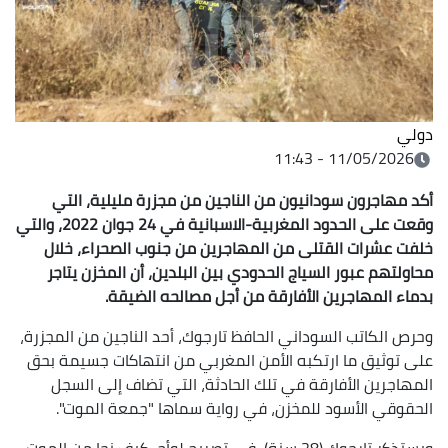
دولي
11/05/2026 - 11:43
أكد مهاجرون سودانيون من الناجين من مجزرة مليلية، التي
وقعت على الحدود المغربية-الاسبانية في 24 جوان 2022، والتي
خلفت عشرات القتلى من المهاجرين من جنوب الصحراء، خلال
محاولتهم عبور السياج الحدودي بين البلدين، أن المخزن يتاجر
بدماء المهاجرين الأفارقة من أجل مصالحه الضيقة.
وحرص الكاتب السوداني الحافظ تارجوك، أحد الناجين من المجزرة،
على توثيق ما ارتكبه الأمن المغربي من انتهاكات جسيمة بحق
المهاجرين الأفارقة في تلك الحادثة، التي تضاف إلى السجل
الحقوقي الأسود للمخزن، في رواية سماها "جمعة الموت".
ويستذكر تارجوك (28 سنة)، في تصريح لوأج، كيف نجا من الموت