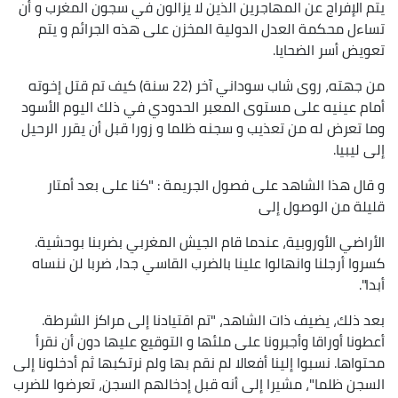
يتم الإفراج عن المهاجرين الذين لا يزالون في سجون المغرب و أن
تساءل محكمة العدل الدولية المخزن على هذه الجرائم و يتم
تعويض أسر الضحايا.
من جهته، روى شاب سوداني آخر (22 سنة) كيف تم قتل إخوته
أمام عينيه على مستوى المعبر الحدودي في ذلك اليوم الأسود
وما تعرض له من تعذيب و سجنه ظلما و زورا قبل أن يقرر الرحيل
إلى ليبيا.
و قال هذا الشاهد على فصول الجريمة : "كنا على بعد أمتار
قليلة من الوصول إلى
الأراضي الأوروبية، عندما قام الجيش المغربي بضربنا بوحشية.
كسروا أرجلنا وانهالوا علينا بالضرب القاسي جدا، ضربا لن ننساه
أبدا".
بعد ذلك، يضيف ذات الشاهد، "تم اقتيادنا إلى مراكز الشرطة.
أعطونا أوراقا وأجبرونا على ملئها و التوقيع عليها دون أن نقرأ
محتواها. نسبوا إلينا أفعالا لم نقم بها ولم نرتكبها ثم أدخلونا إلى
السجن ظلما"، مشيرا إلى أنه قبل إدخالهم السجن، تعرضوا للضرب