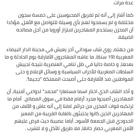
عدة مرات.
كما أشار إلى أنه تم تفريق المحبوسين على خمسة سجون
مختلفة و لم يسمحوا لهم بأي وسيلة للتواصل مع الأهل، مؤكدا
أن المخزن يستخدم المهاجرين لابتزاز أوروبا من أجل مصالحه
الضيقة.
من جهته، روي شاب سوداني أخر يعيش في مدينة الدار البيضاء
المغربية (19 سنة)، ما عاشه المهاجرون الأفارقة يوم الحادثة و ما
بعدها، و خاصة حاليا في ظل تنامي العنصرية نتيجة تجييش
السلطات المغربية للأحزاب السياسية و وسائل الإعلام و حتى
المواطنين ضد الأفارقة حتى أصبحت المملكة "جحيما".
و أكد الشاب الذي اختار اسما مستعارا "محمد" لدواعي أمنية، أن
المهاجرين أصبحوا مجرد أرقام فقط في سوق المصالح، أمام ما
ترتكبه قوات المخزن من جرائم، لافتا إلى أنه عاش و الآلاف من
المهاجرين الذين كانوا يختبئون بالغابة القريبة من المعبر
الحدودي قبل الجمعة الأسود، أياما عصيبة حيث فرض عليهم
الأمن المغربي حصار خانقا، فلا طريق للأكل و لا للشرب .