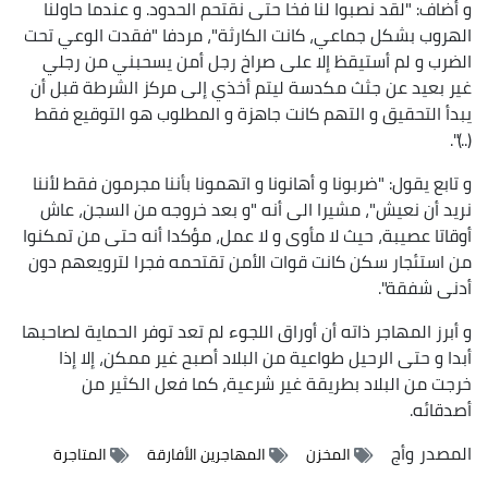
و أضاف: "لقد نصبوا لنا فخا حتى نقتحم الحدود. و عندما حاولنا
الهروب بشكل جماعي، كانت الكارثة"، مردفا "فقدت الوعي تحت
الضرب و لم أستيقظ إلا على صراخ رجل أمن يسحبني من رجلي
غير بعيد عن جثث مكدسة ليتم أخذي إلى مركز الشرطة قبل أن
يبدأ التحقيق و التهم كانت جاهزة و المطلوب هو التوقيع فقط
(..)".
و تابع يقول: "ضربونا و أهانونا و اتهمونا بأننا مجرمون فقط لأننا
نريد أن نعيش"، مشيرا الى أنه "و بعد خروجه من السجن، عاش
أوقاتا عصيبة، حيث لا مأوى و لا عمل، مؤكدا أنه حتى من تمكنوا
من استئجار سكن كانت قوات الأمن تقتحمه فجرا لترويعهم دون
أدنى شفقة".
و أبرز المهاجر ذاته أن أوراق اللجوء لم تعد توفر الحماية لصاحبها
أبدا و حتى الرحيل طواعية من البلاد أصبح غير ممكن، إلا إذا
خرجت من البلاد بطريقة غير شرعية، كما فعل الكثير من
أصدقائه.
المصدر
وأج
المخزن
المهاجرين الأفارقة
المتاجرة