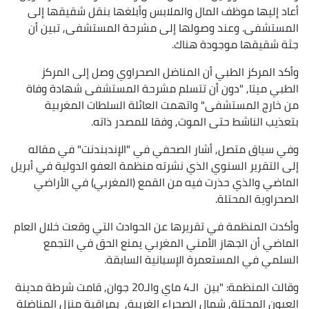
أعاد إليها موظف المال والملابس وأبلغها بنقل شقيقها إلى
المستشفى. وعند وصولها إلى مشرحة المستشفى, تبين أن
جثة شقيقها موجودة هناك.
وأكد المركز الطبي أن المناضل الصحراوي وصل إلى المركز
الطبي ميتا, "دون أن تتسلم مشرحة المستشفى شهادة وفاة
من خارج المستشفى" واتهمت العائلة السلطات المغربية
بتعذيب الناشط حتى الموت, وفقا للمصدر ذاته.
وفي سياق متصل, أشار الصحفي في "الإندبندنت" في مقاله
إلى التقرير السنوي الذي نشرته منظمة العفو الدولية في أبريل
الماضي والذي حذرت فيه من القمع (المغربي) في الأراضي
الصحراوية المحتلة.
وأكدت المنظمة في تقريرها عن الحوادث التي وقعت خلال العام
الماضي أن الجهاز الأمني المغربي يمنع الحق في التجمع
السلمي في المستعمرة الإسبانية السابقة.
وقالت المنظمة: "بين الـ4 ماي والـ20 جوان, قامت شرطة مدينة
العيون المحتلة, شمال الصحراء الغربية, بمراقبة منزل المناضلة