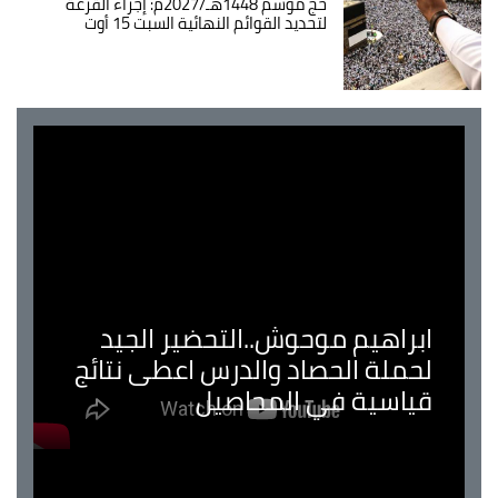
حج موسم 1448هـ/2027م: إجراء القرعة
لتحديد القوائم النهائية السبت 15 أوت
ابراهيم موحوش..التحضير الجيد
لحملة الحصاد والدرس اعطى نتائج
قياسية في المحاصيل