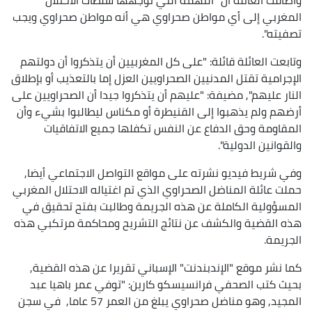
المغربي إلى أي مواطن صحراوي هي أنه مواطن صحراوي ويجب
تصفيته".
وتابعت العائلة قائلة: "على كل المغربيين أن يتذكروا أن دولتهم
الإجرامية تقتل المدنيين الصحراويين العزل إما بالتعذيب أو بإطلاق
النار عليهم", مضيفة: "عليهم أن يتذكروا جيدا أن الصحراويين على
أرضهم ولم يذهبوا إلى القنيطرة أو مكناس ليطالبوا بشيء وأن
المقاومة وحق الدفاع عن النفس تكفلها جميع الاتفاقيات
والقوانين الدولية".
وفي شريط فيديو نشرته على مواقع التواصل الاجتماعي أيضا,
حملت عائلة المناضل الصحراوي الذي تم اغتياله الاحتلال المغربي
المسؤولية الكاملة عن هذه الجريمة وطالبت بفتح تحقيق في
هذه القضية والكشف عن نتائج التشريح ومحاكمة مرتكبي هذه
الجريمة.
كما نشر موقع "الإندبندنت" الإسباني تقريرا عن هذه القضية,
بحيث كتب الصحفي فرانسيسكو كارين: "توفي عمر باهيا عبد
المجيد, وهو مناضل صحراوي يبلغ من العمر 57 عاما, في سجن