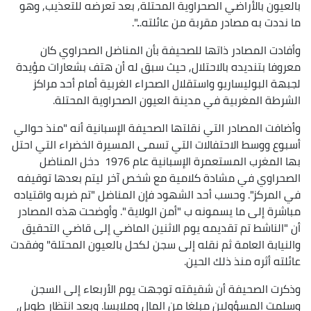
بالعيون بالأراضي الصحراوية المحتلة, بعد تعرضه للتعذيب, وهو
ما نددت به مصادر مقربة من عائلته...".
وأفادت المصادر ذاتها للصحيفة بأن المناضل الصحراوي كان
معروفا بتنديده بالاحتلال, حيث سبق له أن هتف بشعارات مؤيدة
لجبهة البوليساريو واستقلال الصحراء الغربية أمام أحد مراكز
الشرطة المغربية في مدينة العيون الصحراوية المحتلة.
وأضافت المصادر التي نقلتها الصحيفة الإسبانية أنه "منذ حوالي
أسبوع ووسط الاحتفالات التي تسمى المسيرة الخضراء التي احتل
بها المغرب المستعمرة الإسبانية عام 1976 دخل المناضل
الصحراوي في مشادة كلامية مع شخص آخر ليتم بعدها توقيفه
في المركز". وحسب أحد الشهود فإن المناضل "تم ضربه واقتياده
مباشرة إلى ما يسمونه ب "أمن الولاية ". وأوضحت هذه المصادر
أن "الناشط تم تقديمه يوم الاثنين الماضي إلى قاضي التحقيق
والنيابة العامة ثم نقله إلى سجن لكحل بالعيون المحتلة" وفقدت
عائلته أثره منذ ذلك الحين.
وذكرت الصحيفة أن شقيقته توجهت يوم الأربعاء إلى السجن
وسلمت المسؤولين مبلغا من المال وملابسا. وبعد انتظار طويل,