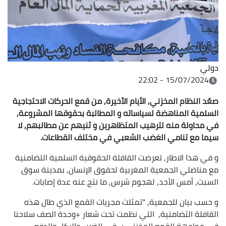
دولي
15/07/2024 - 22:02
صعّد النظام المخزني, الأيام الأخيرة, من قمع
الحركات الاحتجاجية
السلمية المناهضة لسياساته
و المطالبة بحقوقها المشروعة,
في محاولة منه لترهيب المتظاهرين و ثنيهم عن
مطالبهم, لا
سيما مع تنامي الغضب الشعبي في مختلف القطاعات
.
و في هذا الاطار, تعرضت القافلة الحقوقية السلمية التضامنية
مع مناضلي الجمعية المغربية لحقوق الإنسان, بمدينة سوق
السبت, أمس الأحد, لهجوم شرس, ما نتج عنه عدة إصابات.
و حسب بيان للجمعية, "تمثلت مجريات القمع الذي طال هذه
القافلة التضامنية, التي نظمت تحت شعار +وحدة الصف سلاحنا
في مواجهة القمع المخزني+, في الضرب والركل والدفع