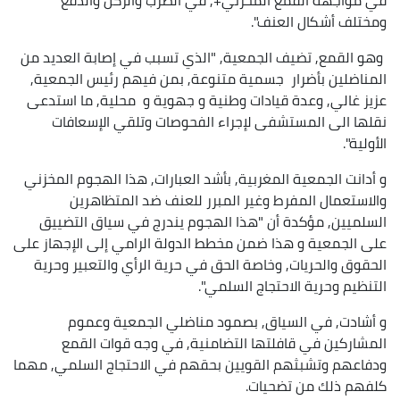
ومختلف أشكال العنف".
وهو القمع, تضيف الجمعية, "الذي تسبب في إصابة العديد من
المناضلين بأضرار جسمية متنوعة, بمن فيهم رئيس الجمعية,
عزيز غالي, وعدة قيادات وطنية و جهوية و محلية, ما استدعى
نقلها الى المستشفى لإجراء الفحوصات وتلقي الإسعافات
الأولية".
و أدانت الجمعية المغربية, بأشد العبارات, هذا الهجوم المخزني
والاستعمال المفرط وغير المبرر للعنف ضد المتظاهرين
السلميين, مؤكدة أن "هذا الهجوم يندرج في سياق التضييق
على الجمعية و هذا ضمن مخطط الدولة الرامي إلى الإجهاز على
الحقوق والحريات, وخاصة الحق في حرية الرأي والتعبير وحرية
التنظيم وحرية الاحتجاج السلمي".
و أشادت, في السياق, بصمود مناضلي الجمعية وعموم
المشاركين في قافلتها التضامنية, في وجه قوات القمع
ودفاعهم وتشبثهم القويين بحقهم في الاحتجاج السلمي, مهما
كلفهم ذلك من تضحيات.