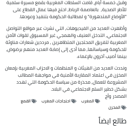
وقبل خمسة أيام، قامت السلطات المغربية بقمع مسيرة سلمية
للأطر الصحية, بالعاصمة الرباط, احتج فيها عمال القطاع على
"الأوضاع المتدهورة" و لمطالبة الحكومة بتنفيذ وعودها.
وأظهرت العديد من الفيديوهات, التي نشرت عبر مواقع التواصل
الاجتماعي, التدخل العنيف والهمجي غير المسبوق لقوات الأمن
المغربية لتفريق المحتجين المتظاهرين , مرددين شعارات مناوئة
للحكومة وسياساتها, مما أدى إلى إصابة العديد منهم برضوض,
بينما أصيب آخرون بالإغماء.
ونددت العديد من الهيئات و المنظمات و الاحزاب المغربية بإمعان
المخزن في اعتماد المقاربة الأمنية في مواجهة المطالب
المشروعة للعمال, محذرة من سياسة الحكومة التي تهدد
بشكل خطير السلم الاجتماعي في البلاد.
المصدر
وأج
المغرب
احتجاجات المغرب
القمع
المخزن
طالع ايضاً