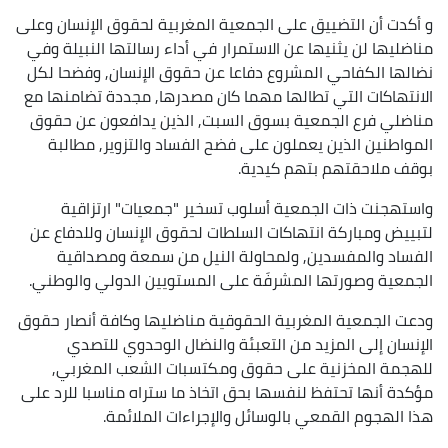
و أكدت أن التضييق على الجمعية المغربية لحقوق الإنسان وعلى
مناضليها لن يثنيها عن الاستمرار في أداء رسالتها النبيلة وفي
نضالها الكفاحي المشروع دفاعا عن حقوق الإنسان, وفضحا لكل
الانتهاكات التي تطالها مهما كان مصدرها, مجددة تضامنها مع
مناضلي فرع الجمعية بسوق السبت, الذين يدافعون عن حقوق
المواطنين الذين يعملون على فضح الفساد والتزوير, مطالبة
بوقف ملاحقتهم بتهم كيدية.
واستهجنت ذات الجمعية أسلوب تسخير "جمعيات" ارتزاقية
لتبييض ومباركة انتهاكات السلطات لحقوق الإنسان وللدفاع عن
الفساد والمفسدين, ولمحاولة النيل من سمعة ومصداقية
الجمعية وصورتها المشرفَة على المستويين الدولي والوطني.
ودعت الجمعية المغربية الحقوقية مناضليها وكافة أنصار حقوق
الإنسان إلى المزيد من التعبئة والنضال الوحدوي للتصدي
للهجمة المخزنية على حقوق ومكتسبات الشعب المغربي,
مؤكدة أنها تحتفظ لنفسها بحق اتخاذ ما ستراه مناسبا للرد على
هذا الهجوم القمعي بالوسائل والإجراءات الملائمة.