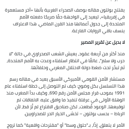
يفتتح بولتون مقاله بوصف الصحراء الغربية بأنها «آخر مستعمرة
في إفريقيا»، ليعيد إلى الواجهة حقًا صريحًا دفعته الأمم
المتحدة إلى جدول أعمالها منذ القرن الماضي. هذا الاعتراف
ينسف باقي الروايات الفارغة.
لا بديل عن تقرير المصير
منذ أكثر من أربعة عقود، يعيش الشعب الصحراوي في حالة "لا
حرب ولا سلم"، عالقًا في انتظار استفتاء وعدت به الأمم المتحدة،
ثم تبخّر تحت ضغط دولة الاحتلال المغربي وحلفائها.
مستشار الأمن القومي الأميركي الأسبق يعيد في مقاله رسم
هذا التسلسل بكل وضوح: كيف تم التوصل إلى خطة استفتاء عام
1991 بموجب قرار مجلس الأمن رقم 690، وكيف بدأ المغرب منذ
الوهلة الأولى في عرقلة تنفيذ ما وافق عليه. الاتفاقات تم
توقيعها، الوعود قُطعت، لكن صناديق الاقتراع لم تُرَ قط، لأن
الرباط – بحسب بولتون – تخشى الخيار الحر للصحراويين.
الأمر لا يتعلق، إذًا، بـ"حلول وسط" أو "مقترحات واقعية" كما تروج