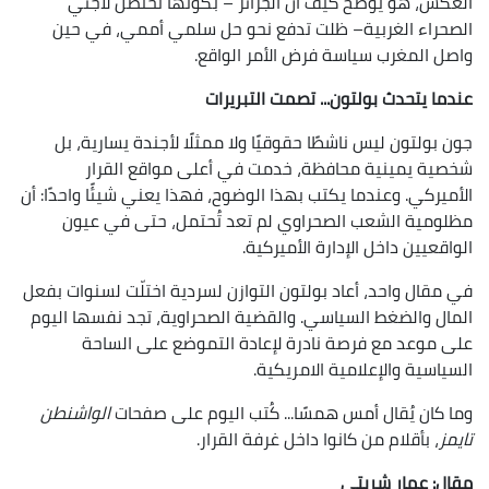
العكس، هو يوضح كيف أن الجزائر – بكونها تحتضن لاجئي
الصحراء الغربية– ظلت تدفع نحو حل سلمي أممي، في حين
واصل المغرب سياسة فرض الأمر الواقع.
عندما يتحدث بولتون... تصمت التبريرات
جون بولتون ليس ناشطًا حقوقيًا ولا ممثلًا لأجندة يسارية، بل
شخصية يمينية محافظة، خدمت في أعلى مواقع القرار
الأميركي. وعندما يكتب بهذا الوضوح، فهذا يعني شيئًا واحدًا: أن
مظلومية الشعب الصحراوي لم تعد تُحتمل، حتى في عيون
الواقعيين داخل الإدارة الأميركية.
في مقال واحد، أعاد بولتون التوازن لسردية اختلّت لسنوات بفعل
المال والضغط السياسي. والقضية الصحراوية، تجد نفسها اليوم
على موعد مع فرصة نادرة لإعادة التموضع على الساحة
السياسية والإعلامية الامريكية.
وما كان يُقال أمس همسًا... كُتب اليوم على صفحات
الواشنطن
تايمز
، بأقلام من كانوا داخل غرفة القرار.
مقال: عمار شريتي