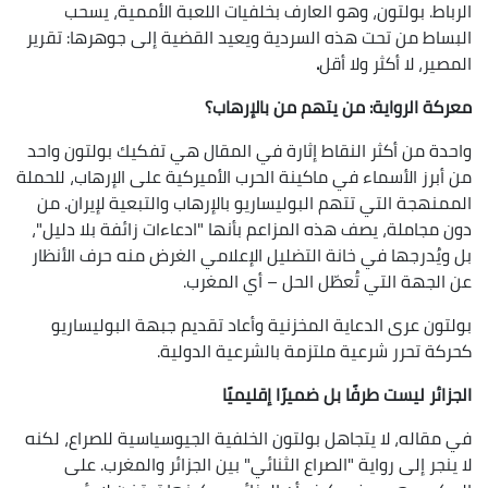
الرباط. بولتون، وهو العارف بخلفيات اللعبة الأممية، يسحب
البساط من تحت هذه السردية ويعيد القضية إلى جوهرها: تقرير
المصير، لا أكثر ولا أقل
.
معركة الرواية: من يتهم من بالإرهاب؟
واحدة من أكثر النقاط إثارة في المقال هي تفكيك بولتون واحد
من أبرز الأسماء في ماكينة الحرب الأميركية على الإرهاب، للحملة
الممنهجة التي تتهم البوليساريو بالإرهاب والتبعية لإيران. من
دون مجاملة، يصف هذه المزاعم بأنها "ادعاءات زائفة بلا دليل"،
بل ويُدرجها في خانة التضليل الإعلامي الغرض منه حرف الأنظار
عن الجهة التي تُعطّل الحل – أي المغرب.
بولتون عرى الدعاية المخزنية وأعاد تقديم جبهة البوليساريو
كحركة تحرر شرعية ملتزمة بالشرعية الدولية.
الجزائر ليست طرفًا بل ضميرًا إقليميًا
في مقاله، لا يتجاهل بولتون الخلفية الجيوسياسية للصراع، لكنه
لا ينجر إلى رواية "الصراع الثنائي" بين الجزائر والمغرب. على