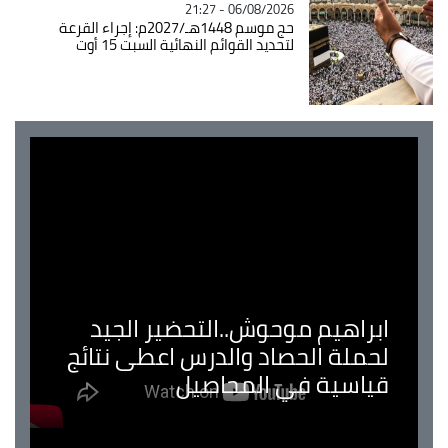
06/08/2026 - 21:27
حج موسم 1448هـ/2027م: إجراء القرعة
لتحديد القوائم النهائية السبت 15 أوت
ابراهيم موحوش..التحضير الجيد
لحملة الحصاد والدرس اعطى نتائج
قياسية في المحاصيل