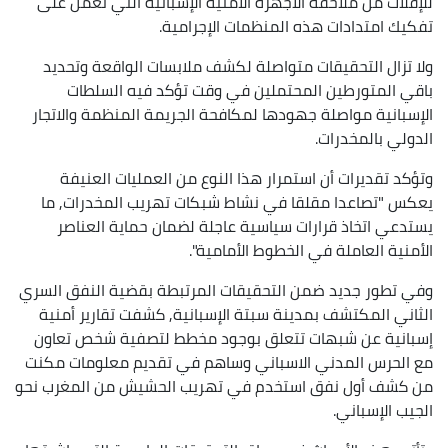
للإفلات من ملاحقة الأجهزة الأمنية الإسبانية التي تعمل على
تفكيك امتدادات هذه المنظمات الإجرامية.
ولا تزال التحقيقات متواصلة لكشف ملابسات الواقعة وتحديد
باقي المتورطين المحتملين في وقت تؤكد فيه السلطات
الإسبانية مواصلة جهودها لمكافحة الجريمة المنظمة والاتجار
الدولي بالمخدرات.
وتؤكد تقديرات أن استمرار هذا النوع من العمليات العنيفة
يعكس "تصاعدا مقلقا في نشاط شبكات تهريب المخدرات, ما
يستدعي اتخاذ قرارات سياسية عاجلة لضمان حماية العناصر
الأمنية العاملة في الخطوط الأمامية".
وفي تطور جديد ضمن التحقيقات المرتبطة بقضية النفق السري
الثاني المكتشف بمدينة سبتة الإسبانية, كشفت تقارير أمنية
إسبانية عن شبهات تتعلق بوجود مخطط لتصفية شخص تعاون
مع الحرس المدني الاسباني وساهم في تقديم معلومات مكنت
من كشف أول نفق استخدم في تهريب الحشيش من المغرب نحو
الجيب الإسباني.