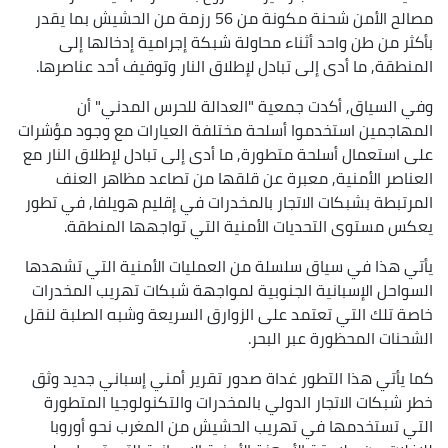
مصالح الأمن شحنة مكونة من 56 رزمة من الحشيش بما يقدر
بأكثر من طن واحد أثناء محاولة شبكة إجرامية إدخالها إلى
المنطقة, ما أدى إلى تبادل لإطلاق النار وتوقيف أحد عناصرها.
وفي السياق, أكدت جمعية "العدالة للحرس المدني" أن
المهاجمين استخدموا أسلحة مختلفة العيارات مع وجود مؤشرات
على استعمال أسلحة متطورة, ما أدى إلى تبادل لإطلاق النار مع
العناصر الأمنية, معبرة عن قلقها من تصاعد مظاهر العنف
المرتبطة بشبكات الاتجار بالمخدرات في إقليم هويلفا, في تطور
يعكس مستوى التحديات الأمنية التي تواجهها المنطقة.
يأتي هذا في سياق سلسلة من العمليات الأمنية التي تشهدها
السواحل الإسبانية الجنوبية لمواجهة شبكات تهريب المخدرات
خاصة تلك التي تعتمد على الزوارق السريعة وشبه الصلبة لنقل
الشحنات المحظورة عبر البحر.
كما يأتي هذا التطور غداة صدور تقرير أمني إسباني جديد وثق
خطر شبكات الاتجار الدولي بالمخدرات والتكنولوجيا المتطورة
التي تستخدمها في تهريب الحشيش من المغرب نحو أوروبا