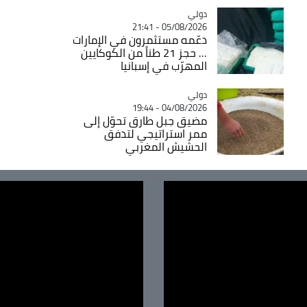
دولي
Catégorie
05/08/2026 - 21:41
دعّمه مستثمرون في الإمارات
... حجز 21 طناً من الكوكايين
المهرّب في إسبانيا
دولي
Catégorie
04/08/2026 - 19:44
مضيق جبل طارق تحوّل إلى
ممر استراتيجي لتدفق
الحشيش المغربي