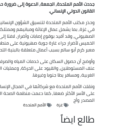
جددت الأمم المتحدة, الجمعة, الدعوة إلى ضرورة حم
القانون الدولي الإنساني.
وحذر مكتب الأمم المتحدة لتنسيق الشؤون الإنسانية /
في غزة, بما يشمل عمال الإغاثة ومبانيهم وممتلكاته
الصهيوني, وقد أفيد بوقوع إصابات وأضرار, لافتا إ
الخميس لأضرار جراء غارة جوية صهيونية على منطقة
معبر كرم أبو سالم بسبب أعمال متعلقة بالبنية الت
وأوضح أن حصول السكان على خدمات المياه والصرف 
عنف المستوطنين, والقيود على الحركة, وعمليات اله
الغربية, ومسافر يطا جنوبا وغيرها.
ونقلت الأمم المتحدة مع شركائها في المجال الإنسا
على الأسر الأكثر ضعفا, كما دعمت منظمة الصحة العالمية وشركاؤ
المصدر
وأج
غزة
الأمم المتحدة
طالع ايضاً