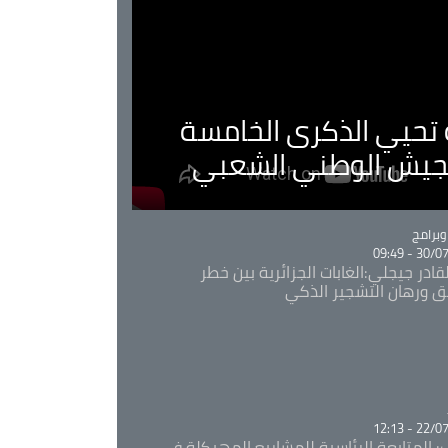
ية تحيي الذكرى الخامسة
لجيش الوطني الشعبي
Ca
برامج
30/07/20
قادر جيجلي:الغابات الجزائرية بين خطر
ئق ورهان التشجير الذكي
Ca
22/07/20
: المتابعة الرئاسية للمشاريع المهيكلة في