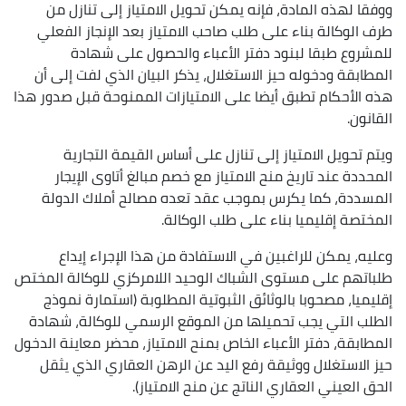
ووفقا لهذه المادة، فإنه يمكن تحويل الامتياز إلى تنازل من
طرف الوكالة بناء على طلب صاحب الامتياز بعد الإنجاز الفعلي
للمشروع طبقا لبنود دفتر الأعباء والحصول على شهادة
المطابقة ودخوله حيز الاستغلال، يذكر البيان الذي لفت إلى أن
هذه الأحكام تطبق أيضا على الامتيازات الممنوحة قبل صدور هذا
القانون.
ويتم تحويل الامتياز إلى تنازل على أساس القيمة التجارية
المحددة عند تاريخ منح الامتياز مع خصم مبالغ أتاوى الإيجار
المسددة، كما يكرس بموجب عقد تعده مصالح أملاك الدولة
المختصة إقليميا بناء على طلب الوكالة.
وعليه، يمكن للراغبين في الاستفادة من هذا الإجراء إيداع
طلباتهم على مستوى الشباك الوحيد اللامركزي للوكالة المختص
إقليميا، مصحوبا بالوثائق الثبوتية المطلوبة (استمارة نموذج
الطلب التي يجب تحميلها من الموقع الرسمي للوكالة، شهادة
المطابقة، دفتر الأعباء الخاص بمنح الامتياز، محضر معاينة الدخول
حيز الاستغلال ووثيقة رفع اليد عن الرهن العقاري الذي يثقل
الحق العيني العقاري الناتج عن منح الامتياز).