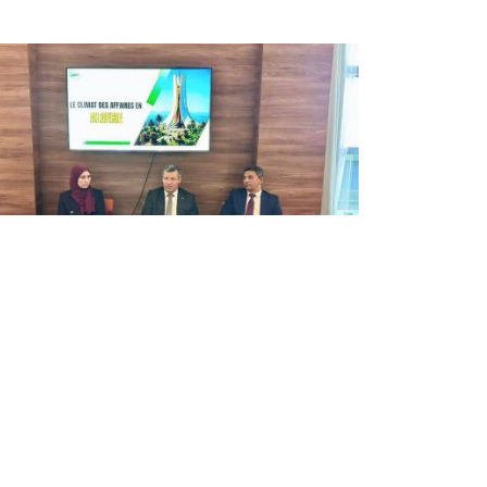
الجزائر تؤكد جاذبية مناخها الاستثمار
في مؤتمر "فيتا 2026" بتونس
شارك المدير العام للوكالة الجزائرية لترقية الاستثمار
عمر ركاش، اليوم الأربعاء بتونس، في أشغال الدورة
التاسعة من المؤتمر الدولي لتمويل الاستثمار