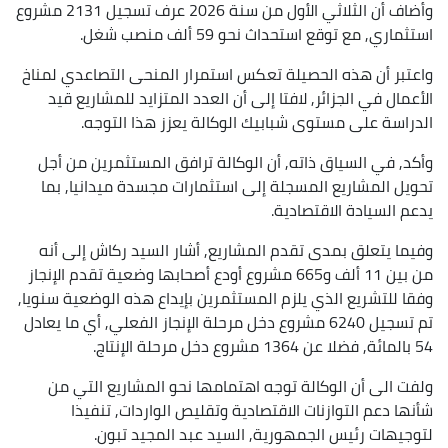
وأضاف أن الثلاثي الأول من سنة 2026 عرف تسجيل 2131 مشروع
استثماري, مع توقع استحداث نحو 59 ألف منصب شغل.
واعتبر أن هذه الحصيلة تعكس استمرار المنحى التصاعدي لمناخ
الأعمال في الجزائر, لافتا إلى أن العدد المتزايد للمشاريع قيد
الدراسة على مستوى شبابيك الوكالة يعزز هذا التوجه.
وأكد, في السياق ذاته, أن الوكالة ترافق المستثمرين من أجل
تحويل المشاريع المسجلة إلى استثمارات مجسدة ميدانيا, بما
يدعم السيادة الاقتصادية.
وفيما يتعلق بمدى تقدم المشاريع, أشار السيد ركاش إلى أنه
من بين 11 ألف و665 مشروع أودع أصحابها وضعية تقدم الإنجاز
وفقا للتشريع الذي يلزم المستثمرين بإيداع هذه الوضعية سنويا,
تم تسجيل 6240 مشروع دخل مرحلة الإنجاز الفعلي, أي ما يعادل
54 بالمائة, فضلا عن 1364 مشروع دخل مرحلة الإنتاج.
ولفت الى أن الوكالة توجه اهتمامها نحو المشاريع التي من
شأنها دعم التوازنات الاقتصادية وتقليص الواردات, تنفيذا
لتوجيهات رئيس الجمهورية, السيد عبد المجيد تبون.