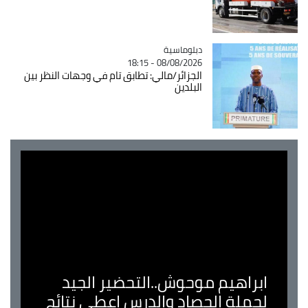
Catégorie
دبلوماسية
08/08/2026 - 18:15
الجزائر/مالي: تطابق تام في وجهات النظر بين
البلدين
ابراهيم موحوش..التحضير الجيد
لحملة الحصاد والدرس اعطى نتائج