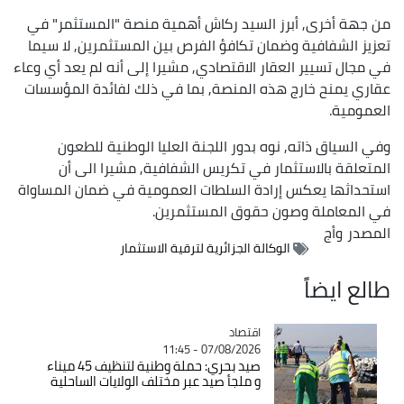
من جهة أخرى, أبرز السيد ركاش أهمية منصة "المستثمر" في
تعزيز الشفافية وضمان تكافؤ الفرص بين المستثمرين, لا سيما
في مجال تسيير العقار الاقتصادي, مشيرا إلى أنه لم يعد أي وعاء
عقاري يمنح خارج هذه المنصة, بما في ذلك لفائدة المؤسسات
العمومية.
وفي السياق ذاته, نوه بدور اللجنة العليا الوطنية للطعون
المتعلقة بالاستثمار في تكريس الشفافية, مشيرا الى أن
استحداثها يعكس إرادة السلطات العمومية في ضمان المساواة
في المعاملة وصون حقوق المستثمرين.
المصدر
وأج
الوكالة الجزائرية لترقية الاستثمار
طالع ايضاً
اقتصاد
Catégorie
07/08/2026 - 11:45
صيد بحري: حملة وطنية لتنظيف 45 ميناء
و ملجأ صيد عبر مختلف الولايات الساحلية