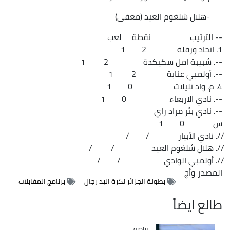
-هلال شلغوم العيد (معفى)
-- الترتيب نقطة لعب
1. اتحاد ورقلة 2 1
--. شبيبة امل سكيكدة 2 1
--. أولمبي عنابة 2 1
4. م. واد تليلات 0 1
--. نادي الاربعاء 0 1
--. نادي بئر مراد راي
س 0 1
//. نادي الأبيار / /
//. هلال شلغوم العيد / /
//. أولمبي الوادي / /
المصدر
وأج
بطولة الجزائر لكرة اليد رجال
برنامج المقابلات
طالع ايضاً
رياضة
Catégorie