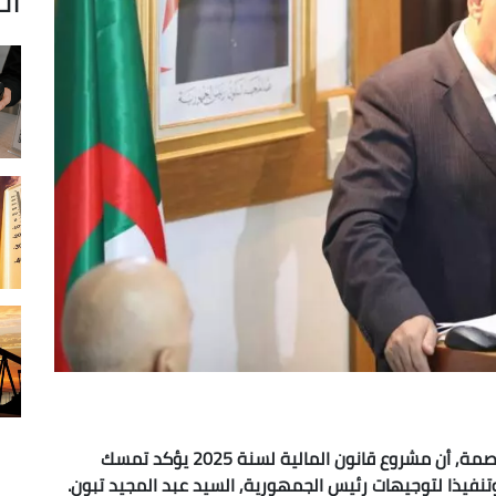
أكد وزير المالية لعزيز فايد, اليوم السبت بالجزائر العاصمة, أن مشروع قانون المالية لسنة 2025 يؤكد تمسك
 وتنفيذا لتوجيهات رئيس الجمهورية, السيد عبد المجيد تبون.