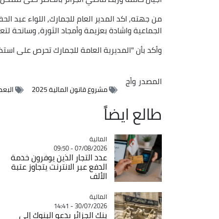
من جهته, اكد المدير العام للجمارك, اللواء عبد الح
الجماعية واشادة بعزيمة وأمجاد الثورة, وسانحة لتع
وأكد بأن "المديرية العامة للجمارك تحرص على استذك
المصدر
وأج
مشروع قانون المالية 2025
البعد
طالع ايضاً
المالية
Catégorie
07/08/2026 - 09:50
عدد التجار الذين يوفرون خدمة
الدفع عبر الانترنت يتجاوز عتبة
الألف
المالية
Catégorie
30/07/2026 - 14:41
بنك الجزائر يدعو البنوك إلى