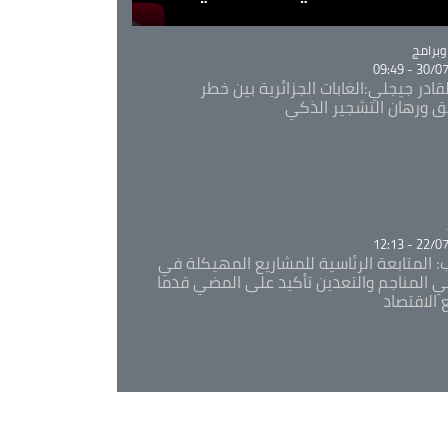
Ca
برامج
30/07/20
قادر جيجلي:الغابات الجزائرية بين خطر
ئق ورهان التشجير الذكي
Ca
22/07/20
: المتابعة الرئاسية للمشاريع المهيكلة في
 المناجم والتعدين تأكيد على المضي قدما
 الاقتصاد