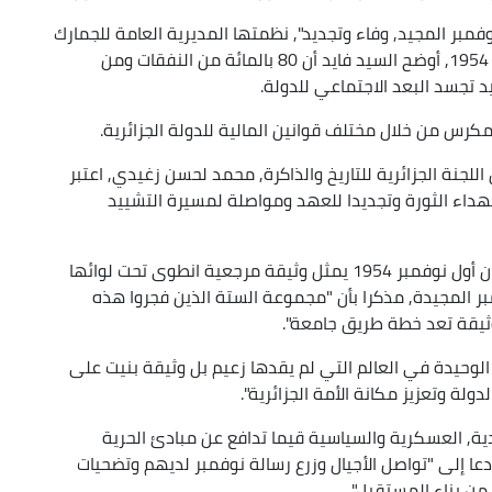
مبر المجيد, وفاء وتجديد", نظمتها المديرية العامة للجمارك
بمناسبة الاحتفال بالذكرى ال70 لاندلاع ثورة نوفمبر 1954, أوضح السيد فايد أن 80 بالمائة من النفقات ومن
يد تجسد البعد الاجتماعي للدولة.
كرس من خلال مختلف قوانين المالية للدولة الجزائرية.
جنة الجزائرية للتاريخ والذاكرة, محمد لحسن زغيدي, اعتبر
لشهداء الثورة وتجديدا للعهد ومواصلة لمسيرة التشييد
وخلال هذه الندوة التاريخية, أكد السيد زغيدي أن بيان أول نوفمبر 1954 يمثل وثيقة مرجعية انطوى تحت لوائها
بر المجيدة, مذكرا بأن "مجموعة الستة الذين فجروا هذه
كوثيقة تعد خطة طريق جامعة".
تنفرد بكونها الثورة الوحيدة في العالم التي لم يقدها زعيم بل وثيقة بنيت على
ولة وتعزيز مكانة الأمة الجزائرية".
ادية, العسكرية والسياسية قيما تدافع عن مبادئ الحرية
عا إلى "تواصل الأجيال وزرع رسالة نوفمبر لديهم وتضحيات
من بناء المستقبل".