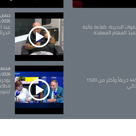
tégorie
حصص و
26 - 09:49
قوات البحرية: كفاءة عالية
عبد ال
فيذ المهام المعقدة
الحرا
اقتصاد
tégorie
26 - 12:13
المدير العام للغابات: 445 حريقاً وأكثر من 1500
بوحرب
حالي
قطاعي
لتنويع