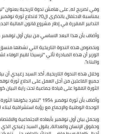
وفي تصريح له, على هامش ندوة تاريخية بعنوان "نوف
التدابير المقررة في إطار مشروع قانون المالية الجد
وأضاف بأن هذا البعد الاساسي من بيان أول نوفمبر م
وبخصوص هذه الندوة التاريخية التي نشطها منسق الل
الوزير أن هذه المبادرة تأتي "ترسيخا لقيم الوفاء 
والبناء".
جميع الفاعلين من أجل العمل على اندلاع ثورة نوفم
الثورة اتفقوا على قيادة جماعية تحت راية البيان 
وأضاف بأن ثورة نوفمبر 1954 "
الوحدة الوطنية والإجماع مع رؤية استشرافية لبناء الد
ويحمل بيان أول نوفمبر بأبعاده الاجتماعية والاقتص
وحقوق الإنسان والعدالة, يقول السيد زغيدي الذي د
أجيال كاملة وربط ماضي الجزائر بالحاضر حتى نتمكن 