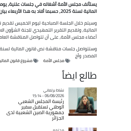
يستأنف مجلس الأمة أشغاله في جلسات علنية, ي
المالية لسنة 2025, حسبما أفاد به هذا الأربعاء بيان للمجلس.
المالية, وتقديم التقرير التمهيدي للجنة الشؤون ال
أعضاء مجلس الأمة, على أن تتواصل المناقشة العا
وستتواصل جلسات مناقشة نص قانون المالية لسنة 2025 صبيحة وظهيرة يوم الجمعة, وفقا للبيان
المصدر
وأج
مجلس الأمة
مشروع قانون المالية 25
طالع ايضاً
Catégorie
نشاط برلماني
06/08/2026 - 15:14
رئيسة المجلس الشعبي
الوطني تستقبل سفير
جمهورية الصين الشعبية لدى
الجزائر
مجتمع
Catégorie