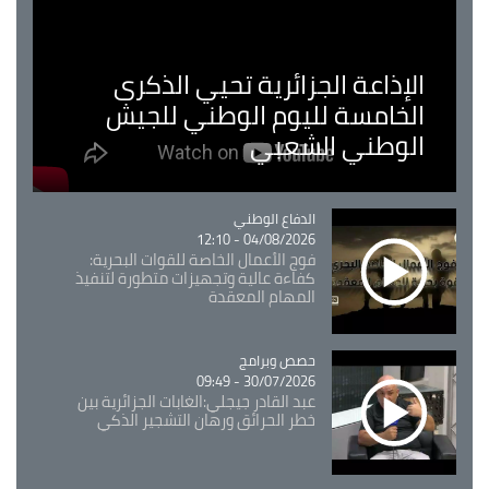
الإذاعة الجزائرية تحيي الذكرى
الخامسة لليوم الوطني للجيش
الوطني الشعبي
Catégorie
الدفاع الوطني
04/08/2026 - 12:10
فوج الأعمال الخاصة للقوات البحرية:
كفاءة عالية وتجهيزات متطورة لتنفيذ
المهام المعقدة
Catégorie
حصص وبرامج
30/07/2026 - 09:49
عبد القادر جيجلي:الغابات الجزائرية بين
خطر الحرائق ورهان التشجير الذكي