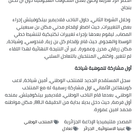
بنجاح.
وخلال الشوط الثاني، حاول الناخب فلاديمير بيتكوفيتش إجراء
بعض التغييرات، حيث اضطر لإقحام مدني مكان بن سبعيني
المصاب، ليقوم بعدها بإجراء تغييرات تكتيكية لتنشيط خطي
الوسط والهجوم، حيث قام بإقحام كل بن زية، قندوسي، وشياخة،
مكان زرقان، محرز، وعمورة، غير أن النتيجة النهائية لهذا اللقاء
لم تتغير، واكتفى المنتخبان بالتعادل السلبي.
أول مشاركة للموهبة شياخة
سجل المستقدم الجديد للمنتخب الوطني، أمين شياخة، لاعب
كوبنهاغن الألماني، اول مشاركة رسمية له مع المنتخب
الوطني، بعدما قام الناخب الوطني، فلاديمير بيتكوفيتش، بمنحه
أول فرصة، حيث دخل بديلا بداية من الدقيقة الـ88، مكان مواطنه
محمد امين عمورة.
المصدر
ملتيميديا الإذاعة الجزائرية
المنتخب الوطني
غينيا الاستوائية_ الجزائر
تعادل