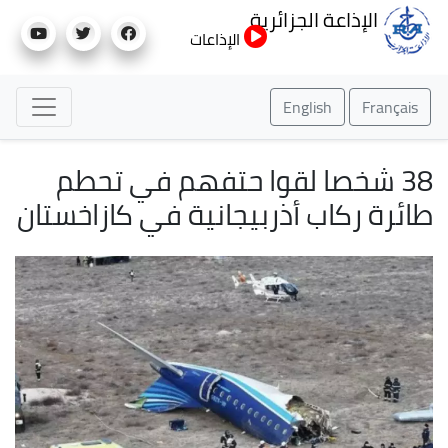
تجاوز
الإذاعة الجزائرية
إلى
الإذاعات
المحتوى
الرئيسي
English
Français
38 شخصا لقوا حتفهم في تحطم
طائرة ركاب أذربيجانية في كازاخستان