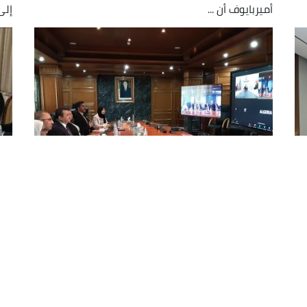
أميربايوف أن ...
إلى 
عرقاب يستعرض مع نظيره الأذربيجاني
عط
فرص الإستثمار بين شركات البلدين
أذ
عقد وزير الطاقة والمناجم, محمد عرقاب, هذا
أجر
الخميس, اجتماعا عبر تقنية التحاضر المرئي عن بعد,
أحم
ة
مع وزير الطاقة الأذربيجاني, برويز شاهبازوف, استعرض
في 