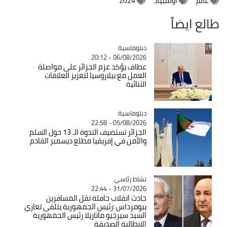
عالم
أولمبياد
2024
طالع ايضاً
Catégorie
دبلوماسية
06/08/2026 - 20:12
عطاف يؤكد عزم الجزائر على مواصلة
العمل مع بيلاروسيا لتعزيز العلاقات
الثنائية
Catégorie
دبلوماسية
05/08/2026 - 22:58
الجزائر تستضيف الندوة الـ 13 حول السلم
والأمن في إفريقيا مطلع ديسمبر القادم
Catégorie
نشاط رئاسي
31/07/2026 - 22:44
حادث انقلاب حافلة نقل المسافرين
ببومرداس :رئيس الجمهورية يتلقى تعازي
السيد سيرجيو ماتاريلا رئيس الجمهورية
الإيطالية الصديقة