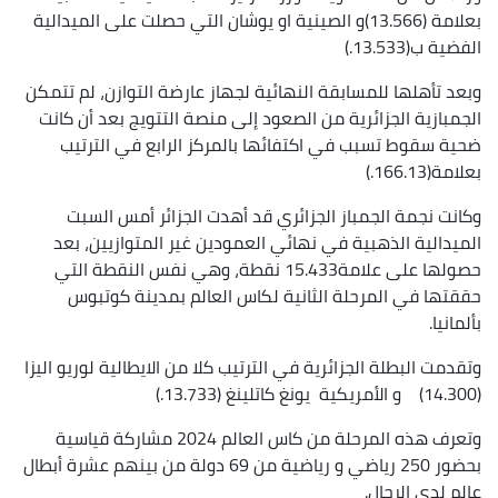
بعلامة (13.566)و الصينية او يوشان التي حصلت على الميدالية
الفضية ب(13.533.)
وبعد تأهلها للمسابقة النهائية لجهاز عارضة التوازن، لم تتمكن
الجمبازية الجزائرية من الصعود إلى منصة التتويج بعد أن كانت
ضحية سقوط تسبب في اكتفائها بالمركز الرابع في الترتيب
بعلامة(166.13.)
وكانت نجمة الجمباز الجزائري قد أهدت الجزائر أمس السبت
الميدالية الذهبية في نهائي العمودين غير المتوازيين، بعد
حصولها على علامة15.433 نقطة، وهي نفس النقطة التي
حققتها في المرحلة الثانية لكاس العالم بمدينة كوتبوس
بألمانيا.
وتقدمت البطلة الجزائرية في الترتيب كلا من الايطالية لوريو اليزا
(14.300) و الأمريكية يونغ كاتلينغ (13.733.)
وتعرف هذه المرحلة من كاس العالم 2024 مشاركة قياسية
بحضور 250 رياضي و رياضية من 69 دولة من بينهم عشرة أبطال
عالم لدى الرجال.