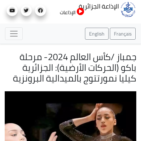
تجاوز
الإذاعة الجزائرية
إلى
الإذاعات
المحتوى
الرئيسي
English
Français
جمباز /كأس العالم 2024- مرحلة
باكو (الحركات الأرضية): الجزائرية
كيليا نمورتتوج بالميدالية البرونزية