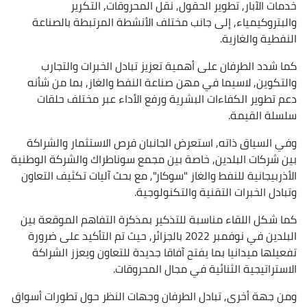
خدمات الآبار, تطوير الحقول, نقل المحروقات, التكرير
والبتروكيمياء, إلى جانب مختلف الأنشطة المرتبطة بالصناعة
النفطية والغازية.
كما شدد الطرفان على أهمية تعزيز تبادل الخبرات والتجارب
والتكوين, لاسيما في مهن صناعة النفط والغاز, بما من شأنه
دعم تطوير الكفاءات البشرية ورفع الأداء عبر مختلف حلقات
سلسلة القيمة.
وفي السياق ذاته, استعرض الجانبان فرص الاستثمار والشراكة
بين شركات البلدين, خاصة بين مجمع سوناطراك والشركة الوطنية
الأذربيجانية للنفط والغاز "سوكار", مع بحث آليات تكثيف التعاون
وتبادل الخبرات التقنية والتكنولوجية.
كما شكل اللقاء مناسبة للتذكير بمذكرة التفاهم الموقعة بين
البلدين في نوفمبر 2022 بالجزائر, حيث تم التأكيد على ضرورة
تفعيلها ميدانيا بما يفتح آفاقا جديدة للتعاون ويعزز الشراكة
الاستراتيجية الثنائية في مجال المحروقات.
ومن جهة أخرى, تبادل الطرفان وجهات النظر حول تطورات أسواق