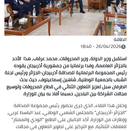
الطاقة
26/04/2026 - 18:40
استقبل وزير الدولة, وزير المحروقات, محمد عرقاب, هذا الأحد
بالجزائر العاصمة, وفدا برلمانيا من جمهورية أذربيجان يقوده
رئيس المجموعة البرلمانية للصداقة أذربيجان-الجزائر ورئيس لجنة
الشباب بالجمعية الوطنية, شاهين إسماعيلوف, حيث بحث
الطرفان سبل تعزيز التعاون الثنائي في قطاع المحروقات وتوسيع
مجالات الشراكة بين البلدين, حسبما أفاد به بيان للوزارة.
وخلال هذا اللقاء, الذي جرى بحضور رئيس مجموعة الصداقة
"الجزائر-أذربيجان" بالمجلس الشعبي الوطني, عبد الباسط غربي,
وإطارات من الوزارة, أكد الجانبان على الطابع "الودي والممتاز"
للعلاقات الثنائية, مع التركيز على تطوير التعاون في مجالات