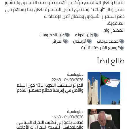
النفط والغاز العالمية, مؤكدين أهمية مواصلة التنسيق والتشاور
ضمن إطار "أوبك+" ومنتدى الدول المصدرة للغاز, بما يساهم في
دعم استقرار الأسواق وضمان أمن الإمدادات
الطاقوية.
المصدر
وأج
وزير الدولة
وزير المحروقات
محمد عرقاب
أذربيجان
الجزائر
توسيع الشراكة الثنائية
طالع ايضاً
Catégorie
دبلوماسية
05/08/2026 - 22:58
الجزائر تستضيف الندوة الـ 13 حول السلم
والأمن في إفريقيا مطلع ديسمبر القادم
Catégorie
دبلوماسية
05/08/2026 - 15:53
عطاف يدعو إلى تكثيف التحرك السياسي
والدبلوماسي للتصدي للإجراءات الأحادية