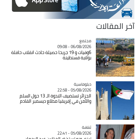
آخر المقالات
مجتمع
Catégorie
06/08/2026 - 09:08
6وفيات و 19 جريحا حصيلة حادث انقلاب حافلة
بولاية قسنطينة
Catégorie
دبلوماسية
05/08/2026 - 22:58
الجزائر تستضيف الندوة الـ 13 حول السلم
والأمن في إفريقيا مطلع ديسمبر القادم
ثقافة
Catégorie
05/08/2026 - 22:41
تيزي وزو تستذكر الفنانين عبد الرحمان