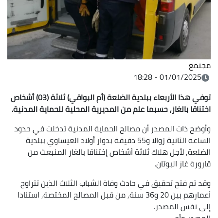
مجتمع
01/01/2025 - 18:28
توفي هذا الأربعاء ببلدية الضلعة (أم البواقي) ثلاثة (03) أشخاص
اختناقا بالغاز, حسبما علم من المديرية المحلية للحماية المدنية.
وأوضح ذات المصدر أن مصالح الحماية المدنية تدخلت في حدود
الساعة الثانية زوالا و55 دقيقة بدوار أولاد العيساوي ببلدية
الضلعة, لأجل هلاك ثلاثة أشخاص إختناقا بالغاز المنبعث من
قارورة غاز البوتان.
وقد تم فتح تحقيق في حادث وفاة الشباب الثلاث الذين تتراوح
أعمارهم بين 20 و36 سنة, من قبل المصالح المختصة, استنادا
إلى نفس المصدر.
المصدر
وأج