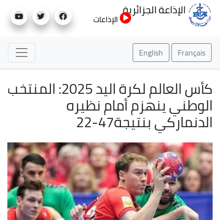
تجاوز
الإذاعة الجزائرية
إلى
الإذاعات
المحتوى
الرئيسي
English
Français
كأس العالم لكرة اليد 2025: المنتخب
الوطني ينهزم أمام نظيره
الدنماركي بنتيجة47-22