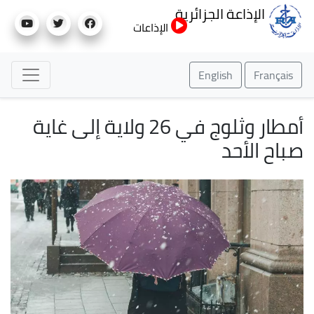
تجاوز
الإذاعة الجزائرية
إلى
الإذاعات
المحتوى
الرئيسي
English
Français
أمطار وثلوج في 26 ولاية إلى غاية
صباح الأحد