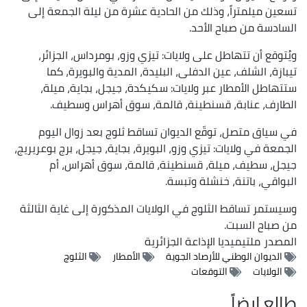
تسعين ميلمتراً، وذلك من الحادية عشرة من ليلة الجمعة إلى
السادسة من صباح الأحد.
ويُتوقع أن تتهاطل على ولايات: تيزي وزو، بومرداس، الجزائر،
تيبازة، الشلف، عين الدفلى، البليدة، المدية والبويرة، كما
ستتهاطل الأمطار عبر ولايات: سكيكدة، جيجل، بجاية، ميلة،
الطارف، عنابة، قسنطينة، قالمة، سوق أهراس وسطيف.
في سياق متصل،
توقّع الديوان تساقط ثلوج بعد زوال اليوم
الجمعة في ولايات:
تيزي وزو، البويرة، بجاية، جيجل، برج بوعريريج،
جيجل، سطيف، ميلة، قسنطينة، قالمة، سوق أهراس، أم
البواقي، باتنة، خنشلة وتبسة.
وسيستمر تساقط الثلوج في الولايات المذكورة إلى غاية الثالثة
من صباح السبت.
المصدر
ملتيميديا الإذاعة الجزائرية
الديوان الوطني للأرصاد الجوية
الأمطار
الثلوج
الولايات
التوقعات
طالع ايضاً