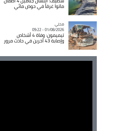
سطيف: انتشال جثامين 4 أطفال
ماتوا غرقاً في حوض مائي
محلي
Catégorie
01/08/2026 - 09:22
تيميمون: وفاة 4 أشخاص
وإصابة 43 آخرين في حادث مرور