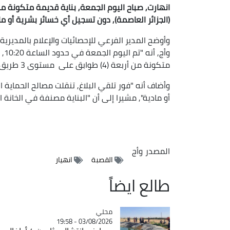
انهارت, صباح اليوم الجمعة, بناية قديمة متكونة من
(الجزائر العاصمة
),
دون تسجيل أي خسائر بشرية أو ما
وأوضح المدير الفرعي للإحصائيات والإعلام بالمديرية 
وأج
متكونة من أربعة (4) طوابق على مستوى 3 طريق حاج عمر, بلدية القصبة, دائرة باب الوادي بالعاصمة".
وأضاف أنه "فور تلقي البلاغ, تنقلت مصالح الحماية 
أو مادية", مشيرا إلى أن "البناية مصنفة في الخانة ال
المصدر
وأج
القصبة
انهيار
طالع ايضاً
محلي
Catégorie
03/08/2026 - 19:58