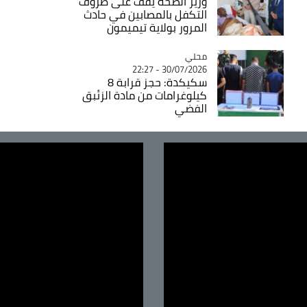
وزير الصحة يقف على ظروف
التكفل بالمصابين في حادث
المرور بولاية تيميمون
محلي
Catégorie
30/07/2026 - 22:27
سكيكدة: حجز قرابة 8
كيلوغرامات من مادة الزئبق
الفضي