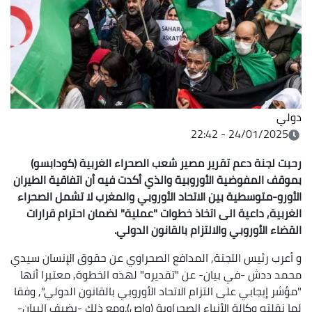
دولي
24/01/2025 - 22:42
رحبت لجنة دعم تقرير مصير شعب الصحراء الغربية (كودابسو)
بموقف المفوضية الأوروبية والذي أكدت فيه أن اتفاقية الطيران
الأورو-متوسطية بين الاتحاد الأوروبي والمغرب لا تشمل الصحراء
الغربية, داعية الى اتخاذ خطوات "عملية" لضمان احترام قرارات
القضاء الأوروبي والالتزام بالقانون الدولي
.
و أعرب رئيس اللجنة, المدافع الصحراوي عن حقوق الإنسان سيدي
محمد ددش -في بيان- عن "تقديره" لهذه الخطوة, معتبرا أنها
"مؤشر إيجابي على التزام الاتحاد الأوروبي بالقانون الدولي", وفقا
لما نقلته وكالة الأنباء الصحراوية (واص).ومع ذلك -يضيف البيان-