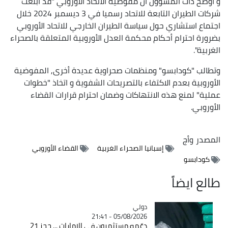
و أوضح ذات المسؤول أن مفوضية الاتحاد الأوروبي "قد أبلغت
شركات الطيران التابعة للاتحاد رسميا في 3 ديسمبر 2024 خلال
اجتماع استشاري حول سياسة الطيران الخارجي للاتحاد الأوروبي
بضرورة احترام أحكام محكمة العدل الأوروبية المتعلقة بالصحراء
الغربية".
وتطالب "كودابسو" ومنظمات صحراوية عديدة أخرى, المفوضية
الأوروبية بعدم الاكتفاء بالتصريحات الشفوية و اتخاذ "خطوات
عملية" لمنع هذه الانتهاكات وضمان احترام قرارات القضاء
الأوروبي.
المصدر
وأج
إسبانيا الصحراء الغربية
القضاء الأوروبي
كودابسو
طالع ايضاً
دولي
Catégorie
05/08/2026 - 21:41
دعّمه مستثمرون في الإمارات ... حجز 21