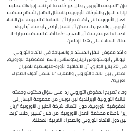
فإن "الموقف الأوروبي يظل غير كاف ما لم تتخذ إجراءات عملية
لإلزام الدول والشركات الأوروبية بالامتثال الكامل لأحكام محكمة
العدل الأوروبية التي أكدت مرارا أن الاتفاقيات المبرمة بين الاتحاد
الأوروبي والمغرب لا يمكن أن تشمل أراضي أو مياه أو أجواء
الصحراء الغربية, حيث أن المغرب -كما أكدت المحكمة مرارا- لا
يملك السيادة على هذا الإقليم".
و أكد مفوض النقل المستدام والسياحة في الاتحاد الأوروبي,
اليوناني أبوستولوس تزيتزيكوستاس, باسم المفوضية الاوروبية,
في 20 يناير الجاري, أن الاتفاقية الأورو-متوسطية للطيران
المدني بين الاتحاد الأوروبي والمغرب "لا تشمل أجواء الصحراء
الغربية".
وجاء تصريح المفوض الأوروبي ردا على سؤال مكتوب وجهته
النائبة الأوروبية الإيرلندية لين بويلان من مجموعة اليسار إلى
المفوضية الأوروبية, حول انتهاك شركة الطيران الأوروبية "ريان
إير" لأحكام محكمة العدل الأوروبية, من خلال تسيير رحلات تربط
بين دول الاتحاد الأوروبي والصحراء الغربية المحتلة.