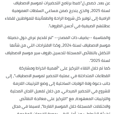
عن بعد، خصص ل"ضبط برنامج التحضيرات لموسم الاصطياف
لسنة 2025، والذي يندرج ضمن مساعي السلطات العمومية
الرامية إلى توفير كل شروط الراحة والطمأنينة للمواطنين لقضاء
عطلتهم الصيفية في أحسن الظروف".
والمناسبة --يضيف ذات المصدر-- "تم تقديم عرض حول حصيلة
موسم الاصطياف لسنة 2024، وكذا الاقتراحات التي من شأنها
التكفل بالنقائص المسجلة لتحسين ظروف سير موسم الاصطياف
لسنة 2025".
كما تم خلال اللقاء التركيز على "أهمية انخراط ومشاركة
القطاعات المتداخلة في عملية التحضير لموسم الاصطياف"، إلى
جانب دعوة ولاة الولايات الساحلية إلى وضع الترتيبات اللازمة
للشروع في التحضير الميداني، من خلال تفعيل اللجان المحلية
والترتيبات المعهودة، مع "التركيز على معالجة النقائص
والاختلالات المسجلة خلال الموسم الفارط"، لاسيما في مجال
تهيئة الشواطئ من أجل الرقي بجودة الخدمات المقدمة