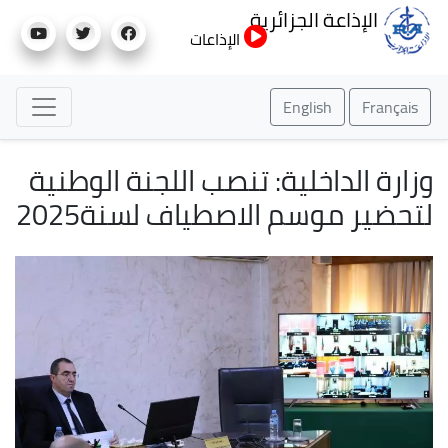
تجاوز
الإذاعة الجزائرية
إلى
الإذاعات
المحتوى
الرئيسي
English
Français
وزارة الداخلية: تنصب اللجنة الوطنية
لتحضير موسم الاصطياف لسنة2025