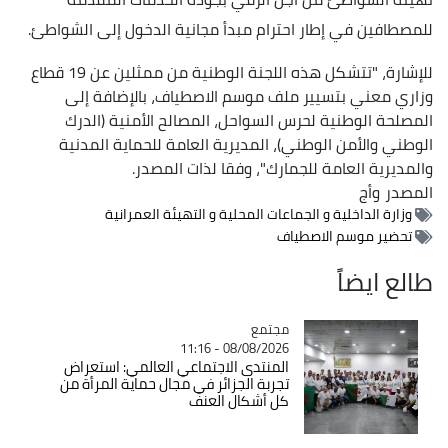
للمصطافين في إطار احترام مبدأ مجانية الدخول إلى الشواطئ.
للإشارة، "تتشكل هذه اللجنة الوطنية من ممثلين عن 19 قطاع
وزاري معني بتسيير ملف موسم الاصطياف، بالإضافة إلى
المصلحة الوطنية لحرس السواحل، المصالح الأمنية (الدرك
الوطني والأمن الوطني)، المديرية العامة للحماية المدنية
والمديرية العامة للجمارك"، وفقا لذات المصدر.
المصدر
وأج
وزارة الداخلية و الجماعات المحلية و التهيئة العمرانية
تحضير موسم الاصطياف
طالع ايضاً
مجتمع
Catégorie
08/08/2026 - 11:16
المنتدى الاجتماعي العالمي: استعراض
تجربة الجزائر في مجال حماية المرأة من
كل أشكال العنف