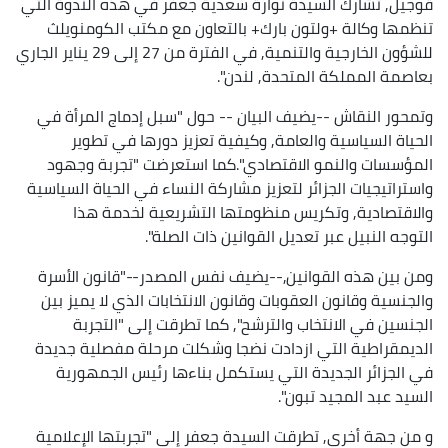
قوجيل, تشارك السيدة نوارة سعدية جعفر في هذه الندوة التي
تنظمها وكالة +ولتون بارك+ بالتعاون مع مكتب الكومنويلث
للشؤون الخارجية والتنمية, في الفترة من 27 إلى 29 يناير الجاري
بعاصمة المملكة المتحدة, لندن".
وتمحور النقاش --يضيف البيان -- حول "سبل إدماج المرأة في
الحياة السياسية والعامة, وكيفية تعزيز دورها في تطوير
المؤسسات والنمو الاقتصادي".كما استعرضت "تجربة وجهود
واستراتيجيات الجزائر لتعزيز مشاركة النساء في الحياة السياسية
والاقتصادية, وتكريس منظومتها التشريعية لخدمة هذا
التوجه النبيل عبر تعديل القوانين ذات الصلة".
ومن بين هذه القوانين,--يضيف نفس المصدر--"قانون الأسرة
والجنسية وقانون العقوبات وقانون الانتخابات الذي لا يميز بين
الجنسين في الانتخاب والترشح", كما تطرقت إلى "التجربة
الديمقراطية التي ازدادت نضجا وشكلت مرحلة مفصلية جديدة
في الجزائر الجديدة التي يستكمل بناءها رئيس الجمهورية
السيد عبد المجيد تبون".
و من جهة أخرى, تطرقت السيدة جعفر إلى "تجربتها الإعلامية