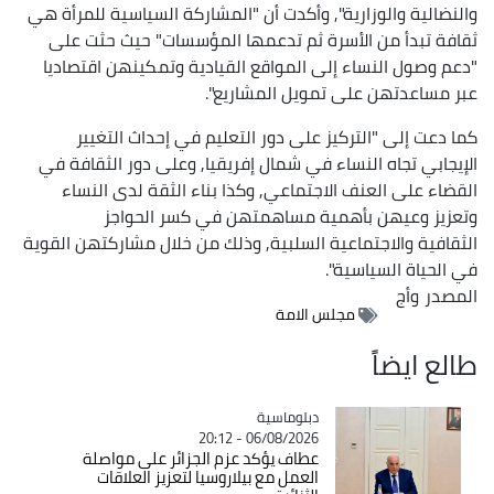
والنضالية والوزارية", وأكدت أن "المشاركة السياسية للمرأة هي
ثقافة تبدأ من الأسرة ثم تدعمها المؤسسات" حيث حثت على
"دعم وصول النساء إلى المواقع القيادية وتمكينهن اقتصاديا
عبر مساعدتهن على تمويل المشاريع".
كما دعت إلى "التركيز على دور التعليم في إحداث التغيير
الإيجابي تجاه النساء في شمال إفريقيا, وعلى دور الثقافة في
القضاء على العنف الاجتماعي, وكذا بناء الثقة لدى النساء
وتعزيز وعيهن بأهمية مساهمتهن في كسر الحواجز
الثقافية والاجتماعية السلبية, وذلك من خلال مشاركتهن القوية
في الحياة السياسية".
المصدر
وأج
مجلس الامة
طالع ايضاً
Catégorie
دبلوماسية
06/08/2026 - 20:12
عطاف يؤكد عزم الجزائر على مواصلة
العمل مع بيلاروسيا لتعزيز العلاقات