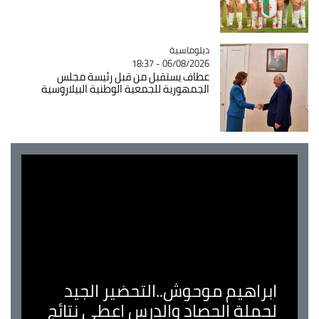
Catégorie
دبلوماسية
06/08/2026 - 18:37
عطاف يستقبل من قبل رئيسة مجلس
الجمهورية للجمعية الوطنية البيلاروسية
ابراهيم موحوش..التحضير الجيد
لحملة الحصاد والدرس اعطى نتائج